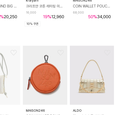
krafyarn
MAISON246
운트 빅 오 링 UND BIG O RING
크라프얀 코튼 레터링 미니 파우치 포레스트
COIN WALLET POUCH - RED 원형 파우치 동전지갑 레드
16,000
68,000
%
20,250
19
%
12,960
50
%
34,000
10% 쿠폰
MAISON246
ALDO