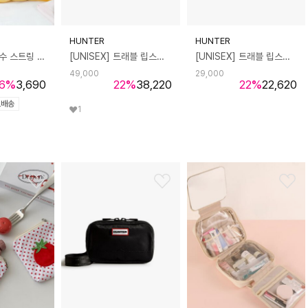
HUNTER
HUNTER
레인 다용도 방수 스트링 파우치 여행 출장 정리백 수납 가방
[UNISEX] 트래블 립스탑 라지 파우치 - 그레이프프루트 UBP7121NRSGGW
[UNISEX] 트래블 립스탑 미니 파우치 - 그레이프프루트 UBP7120NRSGGW
49,000
29,000
6
%
3,690
22
%
38,220
22
%
22,620
료배송
1