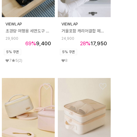
VIEWLAP
VIEWLAP
초경량 여행용 세면도구 파우치 바캉스 수납가방 2color
거울포함 캐리어결합 메이크업 파우치
29,900
24,900
69
%
9,400
28
%
17,950
5% 쿠폰
5% 쿠폰
7
5
(2)
8