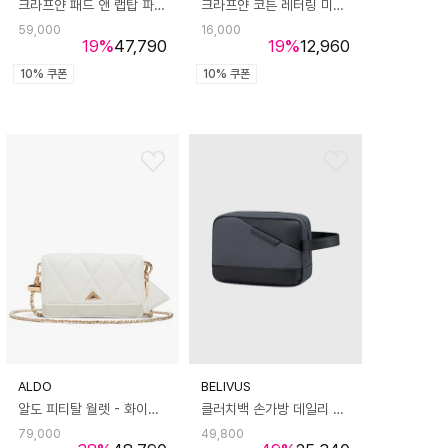
크라프얀 패드 앤 랩탑 파우치 글로시 실버
크라프얀 코튼 레터링 미니 파우치 오렌지
59,000
16,000
19
%
47,790
19
%
12,960
10% 쿠폰
10% 쿠폰
ALDO
BELIVUS
알도 피티탈 월렛 - 화이트 ADC1H003HZ100
클러치백 손가방 데일리 핸드폰 카드 파우치 미니 가방 BSZ595
79,000
49,800