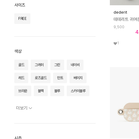
사이즈
핑크 파인애플
헌터
후네스튜디오
dederit
FREE
9,500
4
1
색상
골드
그레이
그린
네이비
레드
로즈골드
민트
베이지
브라운
블랙
블루
스카이블루
실버
옐로우
와인
카키
더보기
핑크
화이트
시즌