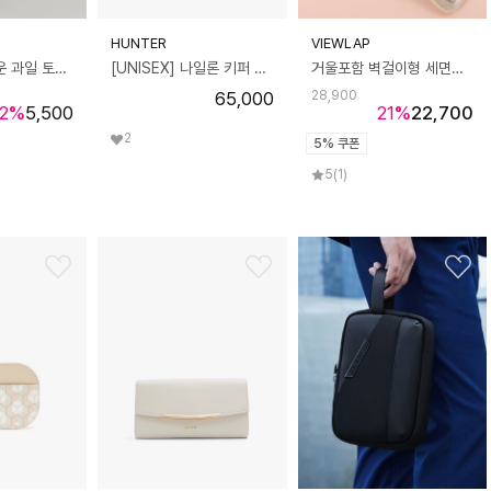
HUNTER
VIEWLAP
데데리트 귀여운 과일 토마토 도트 미니 파우치 화장품 동전 카드 지갑 가방 에어팟 버즈 케이스 생일 친구 우정 커플 선물
[UNISEX] 나일론 키퍼 폰파우치 - 블랙 UBP1170ACDBLK
거울포함 벽걸이형 세면도구 트래블 행잉 파우치 여행가방
65,000
28,900
2
%
5,500
21
%
22,700
2
5% 쿠폰
5
(1)