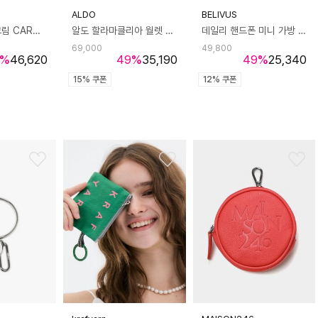
ALDO
BELIVUS
카드 엘립 링 크림 CARD ELLIP RING cream
알도 할라마클리아 월렛 - 본 ADA1H100HZ270
데일리 핸드폰 미니 가방 클러치백 파우치 손가방 BSZ595
69,000
49,800
%
46,620
49
%
35,190
49
%
25,340
15% 쿠폰
12% 쿠폰