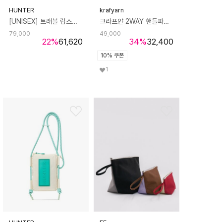
HUNTER
krafyarn
[UNISEX] 트래블 립스탑 폰파우치 - 그레이프프루트 UBP1514NRSGGW
크라프얀 2WAY 핸들파우치 크로스백 데님클로버
79,000
49,000
22
%
61,620
34
%
32,400
10% 쿠폰
1