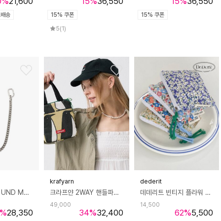
0
%
21,600
15
%
36,550
15
%
36,550
료배송
15% 쿠폰
15% 쿠폰
5
(1)
krafyarn
dederit
운트 메탈 체인 UND METAL CHAIN
크라프얀 2WAY 핸들파우치 크로스백 펭귄
데데리트 빈티지 플라워 지퍼 파우치 다용도 수납 생리대 화장품
49,000
14,500
%
28,350
34
%
32,400
62
%
5,500