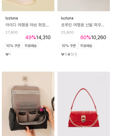
luzluna
luzluna
아이디 여행용 여성 화장품 휴대용 파우치 가방
로루린 여행용 신발 파우치 운동화가방 슈즈백 캐리어 보관 가방 J324
27,800
25,800
49
%
14,310
60
%
10,260
10% 쿠폰
무료배송
10% 쿠폰
무료배송
1
5
5
(1)