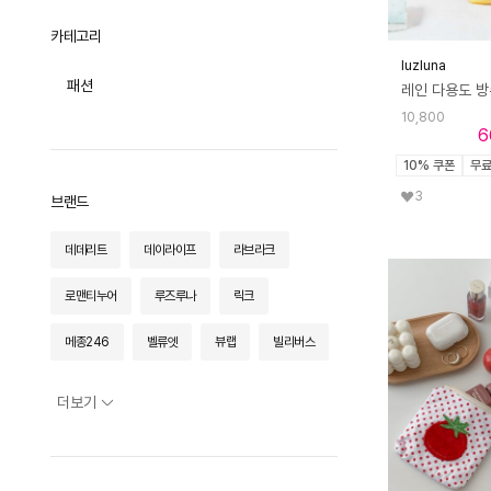
아이웨어
원피스/슬립
스니커즈/운동화
리빙
쥬얼리
카테고리
투피스/세트
시계
luzluna
키친
ACC
전체
패션
양말/스타킹
가구
홈데코
전체
기타잡화
10,800
6
오브제
조명
플레이트
전체
홈프래그런스
10% 쿠폰
무
트레이/테이블매트
오피스
테이블 체어
전체
화병/화분
3
커트러리
브랜드
라운지 체어
패브릭
플로어 조명
청소
전체
수저받침
스툴/오토만
스탠드 조명
데데리트
데이라이프
라브라크
라이프스타일
트레이
컵/저그
전체
식탁/테이블
테이블 조명
카드/메모
와인잔/도구
테이블커버
사이드 테이블
로맨티누어
루즈루나
릭크
전체
포터블 조명
테스크툴
주방용품
러그/매트
소파
푸드
메종246
티웨어
벨류엣
뷰랩
빌리버스
앞치마/주방패브릭
선반/장식장
생활가전
이불
트롤리
아트/그림
스콰즈
알도
애프이
엘르 백
더보기
쿠션/베개
바바더컬쳐
엘리자벨
타월/로브
엘케이트
운트에이
패브릭소품
코일리콜리브리
쿨트
크라프얀