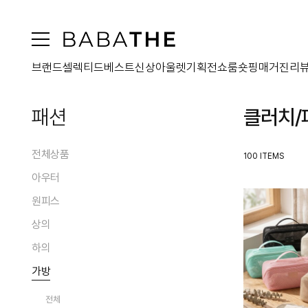
브랜드
셀렉티드
베스트
신상
아울렛
기획전
쇼룸
숏핑
매거진
리
패션
클러치/
전체상품
100 ITEMS
아우터
원피스
전체
상의
코트
전체
패딩
하의
맥시원피스
전체
퍼
미디원피스
가방
블라우스/셔츠
전체
자켓
미니원피스
티셔츠
스커트
점퍼
전체
투피스원피스
니트웨어