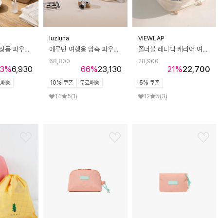
luzluna
VIEWLAP
아니엘 메쉬 화장품 파우치 분리형 여행용 파우치 브러쉬 세면가방 J325
에루민 여행용 압축 파우치 캐리어 정리백 압축팩 트래블 파우치 세트 J323
폴더블 레디백 캐리어 여행용 크로스 보스턴 백
68,800
28,900
3
%
6,930
66
%
23,130
21
%
22,700
료배송
10% 쿠폰
무료배송
5% 쿠폰
14
5
(1)
12
5
(3)