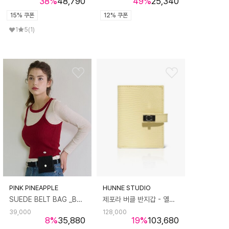
38
%
48,790
49
%
25,340
15% 쿠폰
12% 쿠폰
1
5
(1)
PINK PINEAPPLE
HUNNE STUDIO
SUEDE BELT BAG _BLACK
제포라 버클 반지갑 - 옐로우
39,000
128,000
8
%
35,880
19
%
103,680