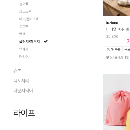
팬츠
가디건/베스트
숄더백
데님
트렌치
크로스백
에코/캔버스백
luzluna
토트백
백팩
25,800
7
클러치/파우치
액세서리
10% 쿠폰
무
캐리어
57
4.9
(13)
슈즈
액세서리
전체
라운지웨어
펌프스
전체
플랫
모자
전체
로퍼
지갑
라이프
여성 상의
슬리퍼/뮬
스카프/머플러
여성 하의
샌들
패션 액세서리
페어
전체상품
부츠