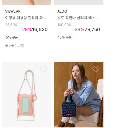
VIEWLAP
ALDO
여행용 대용량 칸막이 파우치 방수 메이크업 박스 베이비 파우치백
알도 리안나 클러치 백 - 레드 ADA1H062HZ600
23,500
109,000
29
%
16,620
28
%
78,750
5% 쿠폰
15% 쿠폰
5
4.5
(6)