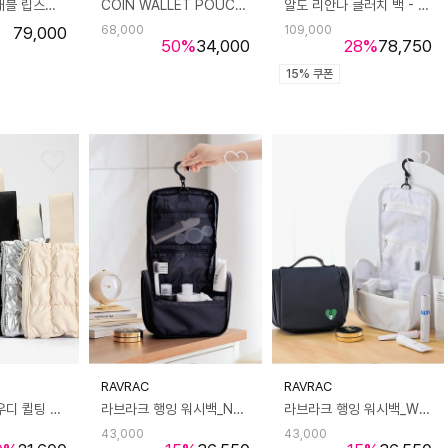
[UNISEX] 트래블 립스탑 폰파우치 - 셰이디드화이트 UBP1514NRSSHW
COIN WALLET POUCH - ORANGE 원형 파우치 동전지갑 오렌지
알도 리안나 클러치 백 - 골드 ADA1H062HZ710
79,000
68,000
109,000
50
%
34,000
28
%
78,750
15% 쿠폰
RAVRAC
RAVRAC
엘리자벨 클라우디 퀼팅 여성 파우치
라브라크 행잉 워시백_Navy
라브라크 행잉 워시백_White
43,000
43,000