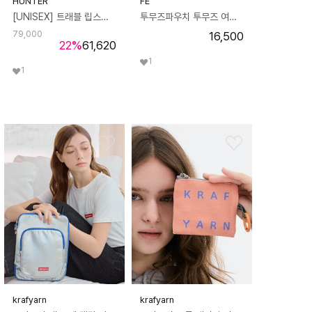
HUNTER
FE
[UNISEX] 트래블 립스탑 폰파우치 - 화이트윌로우/글로우라군 UBP1514NRSWLG
투무즈파우치 투무즈 여행용파우치 투무즈 화장품파우치
79,000
16,500
22
%
61,620
1
1
krafyarn
krafyarn