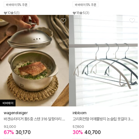
바바데이 5% 쿠폰
바바데이 5% 쿠폰
10
5
(1)
18
5
(3)
바바데이
wagensteiger
inbloom
바겐슈타이거 통5중 스텐 316 달항아리 솥밥 죽 국 냄비(포춘팟) 14cm
고리회전형 어깨뿔방지 논슬립 옷걸이 30/50 개입 (니트/맨투맨/반팔) 5종 택1
92,000
57,800
67%
30,170
30%
40,700