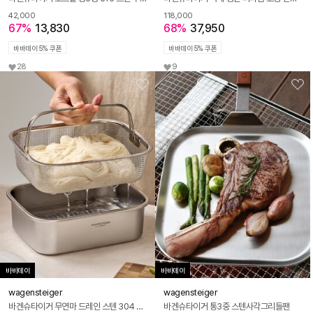
42,000
118,000
67%
13,830
68%
37,950
바바데이 5% 쿠폰
바바데이 5% 쿠폰
28
9
바바데이
바바데이
wagensteiger
wagensteiger
바겐슈타이거 무연마 드레인 스텐 304 박스 L 뚜껑 채반
바겐슈타이거 통3중 스텐사각그리들팬