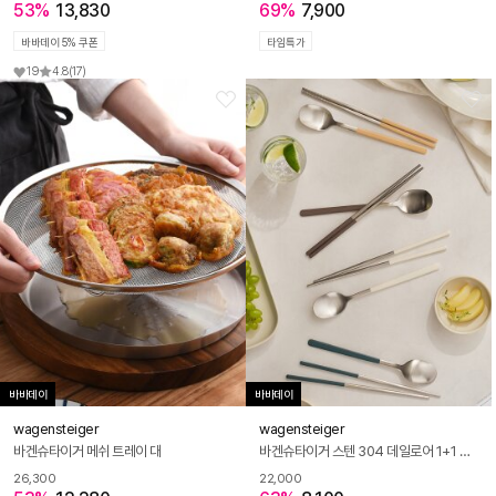
53%
13,830
69%
7,900
바바데이 5% 쿠폰
타임특가
19
4.8
(17)
바바데이
바바데이
wagensteiger
wagensteiger
바겐슈타이거 메쉬 트레이 대
바겐슈타이거 스텐 304 데일로어 1+1 컬러 수저세트
26,300
22,000