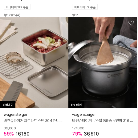
바바데이 10% 쿠폰
바바데이 5% 쿠폰
17
5
(4)
2
바바데이
바바데이
wagensteiger
wagensteiger
바겐슈타이거 콰트라트 스텐 304 캐니스터 낮은형 대 1100ml
바겐슈타이거 로스탈 통5중 무연마 316 스텐 냄비 라이스팟
39,000
177,000
59%
16,160
79%
36,910