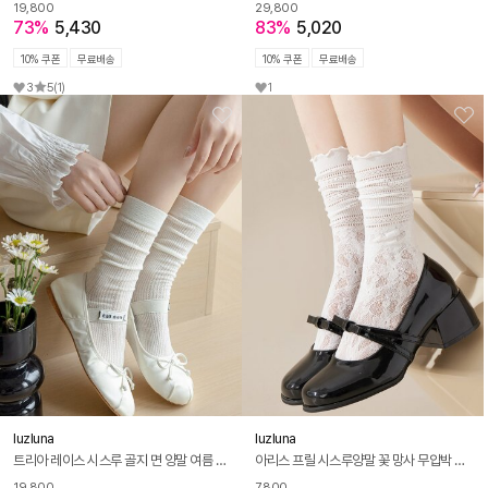
19,800
29,800
73%
5,430
83%
5,020
10% 쿠폰
무료배송
10% 쿠폰
무료배송
3
5
(1)
1
luzluna
luzluna
트리아 레이스 시스루 골지 면 양말 여름 긴양말 5켤레 세트
아리스 프릴 시스루양말 꽃 망사 무압박 여름 스타킹 롱 삭스
19,800
7,800