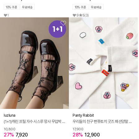
10% 쿠폰
무료배송
10% 쿠폰
무료배송
1
9
5
(3)
luzluna
Panty Rabbit
(1+1)캐린 프릴 자수 시스루 망사 무압박 여름 스타킹 양말
우리들의 친구 빤쮸토끼 굿즈 패션양말 캐릭터양말 7종
10,800
17,900
27%
7,920
28%
12,900