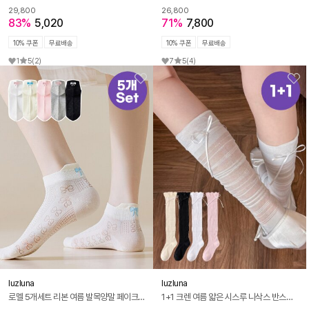
29,800
26,800
83%
5,020
71%
7,800
10% 쿠폰
무료배송
10% 쿠폰
무료배송
1
5
(2)
7
5
(4)
luzluna
luzluna
로멜 5개세트 리본 여름 발목양말 페이크삭스 덧신 덧버선 양말 R303
1+1 크렌 여름 얇은 시스루 니삭스 반스타킹 리본 망사 메리제인 롱삭스 R302