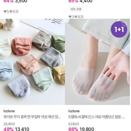
64%
3,500
85%
4,400
12% 쿠폰
5
5
(3)
3
5
(3)
luzluna
luzluna
와이유 무지 중목 면 무압박 여성 패션 양말 5켤레 세트
5켤레+5켤레 킨스 여성 여름덧신 발등 시스루 덧신 페이크삭스 양말
25,800
57,800
48%
13,410
66%
19,800