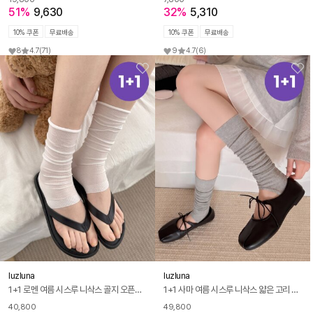
51%
9,630
32%
5,310
10% 쿠폰
무료배송
10% 쿠폰
무료배송
8
4.7
(71)
9
4.7
(6)
luzluna
luzluna
1+1 로멘 여름 시스루 니삭스 골지 오픈토 얇은 요가 필라테스 롱 양말 R298
1+1 사마 여름 시스루 니삭스 얇은 고리 플랫 쪼리 발레 양말 R299
40,800
49,800