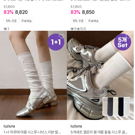
51,800
51,900
83%
8,820
83%
8,850
10% 쿠폰
무료배송
10% 쿠폰
무료배송
3
9
5
(4)
luzluna
luzluna
1+1 마루에 여름 시스루 니삭스 리본 발레코어 메리제인 롱삭스 R300
5개세트 엘로라 봄 여름 돌돌 시스루 골지 구두 스타킹 양말 R267