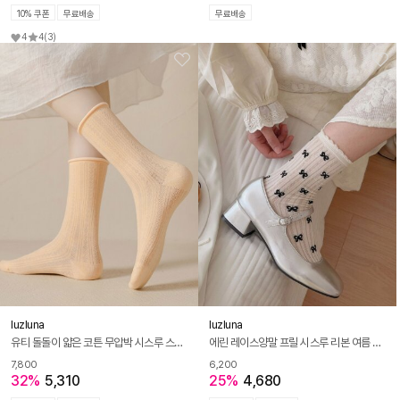
10% 쿠폰
무료배송
무료배송
4
4
(3)
luzluna
luzluna
유티 돌돌이 얇은 코튼 무압박 시스루 스타킹 긴 양말
에린 레이스양말 프릴 시스루 리본 여름 스타킹 망사양말
7,800
6,200
32%
5,310
25%
4,680