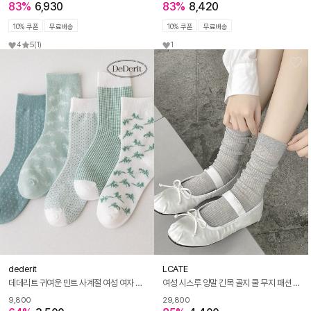
83%
6,930
83%
8,420
10% 쿠폰
무료배송
10% 쿠폰
무료배송
4
5
(1)
1
dederit
LCATE
데데리트 귀여운 민트 사계절 여성 여자 패션 디자인 캐릭터 예쁜 양말
여성 시스루 양말 긴목 골지 쿨 무지 패션 여름양말 LDSC008
9,800
29,800