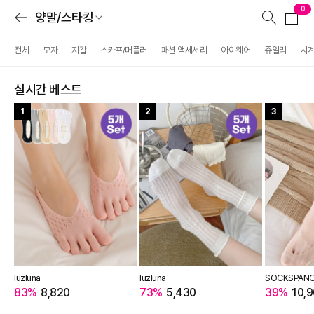
0
양말/스타킹
전체
모자
지갑
스카프/머플러
패션 액세서리
아이웨어
쥬얼리
시
실시간 베스트
1
2
3
luzluna
luzluna
SOCKSPAN
83%
8,820
73%
5,430
39%
10,9