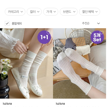
카테고리
컬러
가격
브랜드
할인·혜택
품절제외
luzluna
luzluna