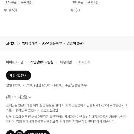
10% 쿠폰
무료배송
10% 쿠폰
무료배송
1
5
(1)
5
(2)
고객센터
멤버십 혜택
APP 전용 혜택
입점/제휴문의
바바프리미엄
개인정보처리방침
이용약관
회사소개
채팅 상담하기
평일 10:00 ~ 17:00 (점심 12:00 ~ 14:00), 주말/공휴일 휴무
(주)바바더닷컴
서울특별시 서초구 신반포로 339, 논현빌딩 (대표이사 : 문인식)
고객님은 안전거래를 위해 현금 등으로 결제 시 저희 쇼핑몰에 가입한 NHN KCP의 구매안전 서비
사업자 등록번호 569-86-01308
스를 이용하실 수 있습니다.
가입사실확인
통신판매업신고번호 제 2019 - 서울 서초 - 1268호
일부 상품의 경우 ㈜바바더닷컴은 통신판매의 당사자가 아닌 통신판매중개자로서 거래당사자가
개인정보관리책임자 : 김효영
아니며, 입점 판매사가 등록한 상품정보 및 거래 등의 책임은 해당 판매자에게 있습니다.
인증범위
온라인 쇼핑몰 서비스(바바더닷컴)