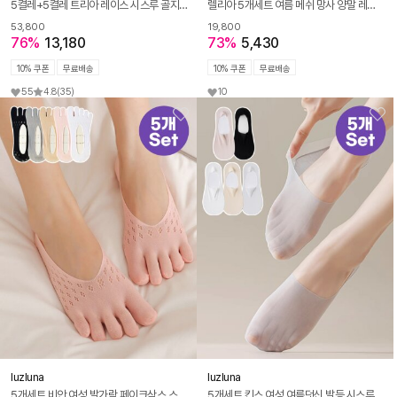
5켤레+5켤레 트리아 레이스 시스루 골지 면 양말 여름 긴양말 세트
렐리아 5개세트 여름 메쉬 망사 양말 레이스 프릴 시스루 발레코어 삭스 R304
53,800
19,800
76%
13,180
73%
5,430
10% 쿠폰
무료배송
10% 쿠폰
무료배송
55
4.8
(35)
10
luzluna
luzluna
5개세트 비안 여성 발가락 페이크삭스 스타킹 시스루 덧신
5개세트 킨스 여성 여름덧신 발등 시스루 덧신 페이크삭스 양말