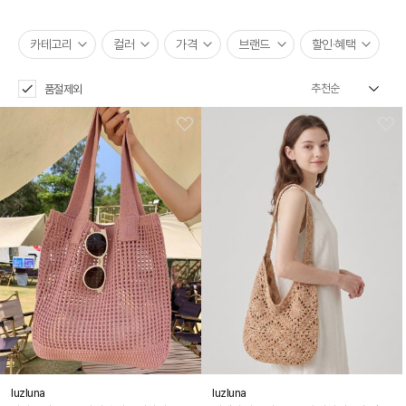
카테고리
컬러
가격
브랜드
할인·혜택
품절제외
luzluna
luzluna