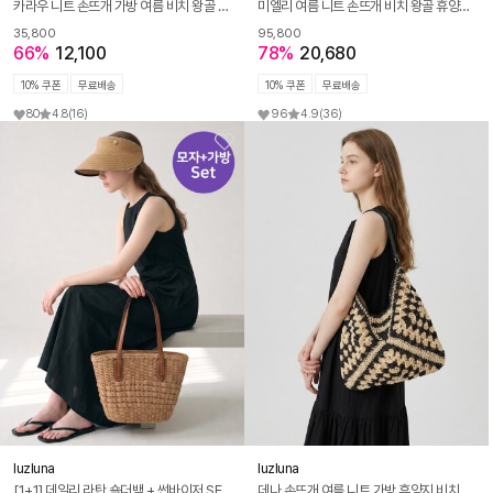
카라우 니트 손뜨개 가방 여름 비치 왕골 휴양지가방 숄더 네트백
미엘리 여름 니트 손뜨개 비치 왕골 휴양지가방 숄더 네트백 가방
35,800
95,800
66%
12,100
78%
20,680
10% 쿠폰
무료배송
10% 쿠폰
무료배송
80
4.8
(16)
96
4.9
(36)
luzluna
luzluna
[1+1] 데일리 라탄 숄더백 + 썬바이저 SET M201
데나 손뜨개 여름 니트 가방 휴양지 비치 왕골 숄더 네트백