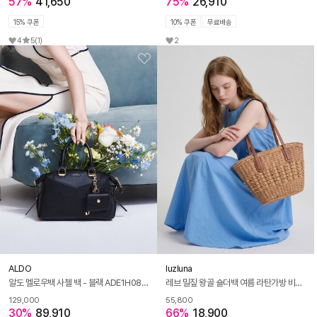
57%
41,650
75%
26,910
15% 쿠폰
10% 쿠폰
무료배송
4
5
(1)
2
ALDO
luzluna
알도 멜로우백 사첼 백 - 블랙 ADE1H080HZ001
레브 밀짚 왕골 숄더백 여름 라탄가방 비치백 휴양지가방
129,000
55,800
30%
89,910
66%
18,900