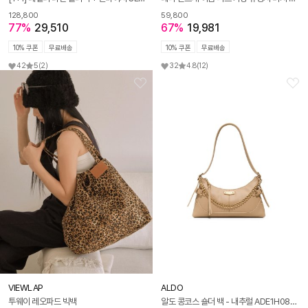
128,800
59,800
77%
29,510
67%
19,981
10% 쿠폰
무료배송
10% 쿠폰
무료배송
42
5
(2)
32
4.8
(12)
VIEWLAP
ALDO
투웨이 레오파드 빅백
알도 콩코스 숄더 백 - 내추럴 ADE1H084HZ101