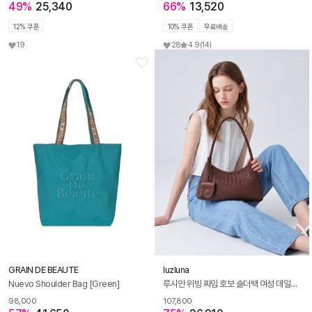
49%
25,340
66%
13,520
12% 쿠폰
10% 쿠폰
무료배송
19
28
4.9
(14)
GRAIN DE BEAUTE
luzluna
Nuevo Shoulder Bag [Green]
루시안 위빙 짜임 호보 숄더백 여성 데일리 가죽 미니백+파우치포함 M202
98,000
107,800