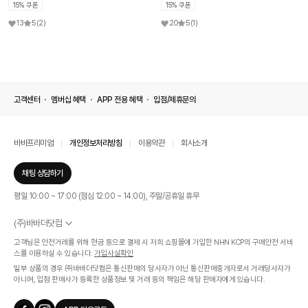
15% 쿠폰
15% 쿠폰
13
5
(2)
20
5
(1)
고객센터
멤버십 혜택
APP 전용 혜택
입점/제휴문의
바바프리미엄
개인정보처리방침
이용약관
회사소개
채팅 상담하기
평일 10:00 ~ 17:00 (점심 12:00 ~ 14:00), 주말/공휴일 휴무
(주)바바더닷컴
서울특별시 서초구 신반포로 339, 논현빌딩 (대표이사 : 문인식)
고객님은 안전거래를 위해 현금 등으로 결제 시 저희 쇼핑몰에 가입한 NHN KCP의 구매안전 서비
사업자 등록번호 569-86-01308
스를 이용하실 수 있습니다.
가입사실확인
통신판매업신고번호 제 2019 - 서울 서초 - 1268호
일부 상품의 경우 ㈜바바더닷컴은 통신판매의 당사자가 아닌 통신판매중개자로서 거래당사자가
개인정보관리책임자 : 김효영
아니며, 입점 판매사가 등록한 상품정보 및 거래 등의 책임은 해당 판매자에게 있습니다.
인증범위
온라인 쇼핑몰 서비스(바바더닷컴)