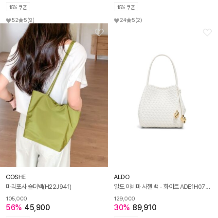
15% 쿠폰
15% 쿠폰
52
5
(9)
24
5
(2)
COSHE
ALDO
마리포사 숄더백(H22J941)
알도 아비마 사첼 백 - 화이트 ADE1H072HZ100
105,000
129,000
56%
45,900
30%
89,910