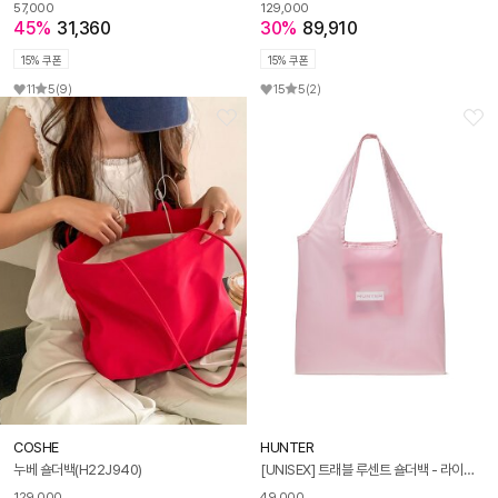
57,000
129,000
45%
31,360
30%
89,910
15% 쿠폰
15% 쿠폰
11
5
(9)
15
5
(2)
COSHE
HUNTER
누베 숄더백(H22J940)
[UNISEX] 트래블 루센트 숄더백 - 라이트핑크 HEUK304BSZLPK
129,000
49,000