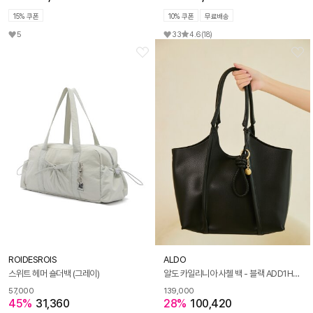
15% 쿠폰
10% 쿠폰
무료배송
5
33
4.6
(18)
ROIDESROIS
ALDO
스위트 헤머 숄더백 (그레이)
알도 카일리니아 사첼 백 - 블랙 ADD1H106HH008
57,000
139,000
45%
31,360
28%
100,420