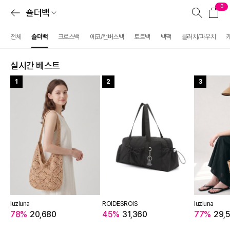
0
숄더백
전체
숄더백
크로스백
에코/캔버스백
토트백
백팩
클러치/파우치
실시간 베스트
1
2
3
luzluna
ROIDESROIS
luzluna
78%
20,680
45%
31,360
77%
29,5