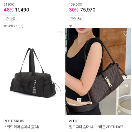
21,900
109,000
48%
11,490
30%
75,970
5% 쿠폰
15% 쿠폰
14
4.9
(18)
5
ROIDESROIS
ALDO
스위트 헤머 숄더백 (블랙)
알도 후다 숄더 백 - 브라운 ADE1H087HZ200