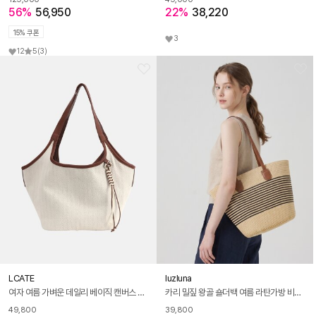
56%
56,950
22%
38,220
15% 쿠폰
3
12
5
(3)
LCATE
luzluna
여자 여름 가벼운 데일리 베이직 캔버스 에코백 쇼퍼백 숄더백 가방 LANTB008
카리 밀짚 왕골 숄더백 여름 라탄가방 비치백 휴양지가방
49,800
39,800