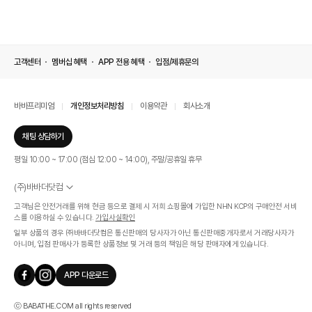
고객센터
멤버십 혜택
APP 전용 혜택
입점/제휴문의
바바프리미엄
개인정보처리방침
이용약관
회사소개
채팅 상담하기
평일 10:00 ~ 17:00 (점심 12:00 ~ 14:00), 주말/공휴일 휴무
(주)바바더닷컴
서울특별시 서초구 신반포로 339, 논현빌딩 (대표이사 : 문인식)
고객님은 안전거래를 위해 현금 등으로 결제 시 저희 쇼핑몰에 가입한 NHN KCP의 구매안전 서비
사업자 등록번호 569-86-01308
스를 이용하실 수 있습니다.
가입사실확인
통신판매업신고번호 제 2019 - 서울 서초 - 1268호
일부 상품의 경우 ㈜바바더닷컴은 통신판매의 당사자가 아닌 통신판매중개자로서 거래당사자가
개인정보관리책임자 : 김효영
아니며, 입점 판매사가 등록한 상품정보 및 거래 등의 책임은 해당 판매자에게 있습니다.
인증범위
온라인 쇼핑몰 서비스(바바더닷컴)
APP 다운로드
유효기간
2024.07.17 ~ 2027.07.16
ⓒ BABATHE.COM all rights reserved