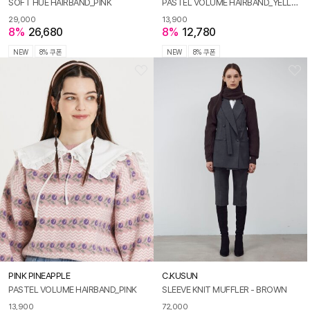
SOFT HUE HAIRBAND_PINK
PASTEL VOLUME HAIRBAND_YELLOW
29,000
13,900
8%
26,680
8%
12,780
NEW
8% 쿠폰
NEW
8% 쿠폰
PINK PINEAPPLE
C.KUSUN
PASTEL VOLUME HAIRBAND_PINK
SLEEVE KNIT MUFFLER - BROWN
13,900
72,000