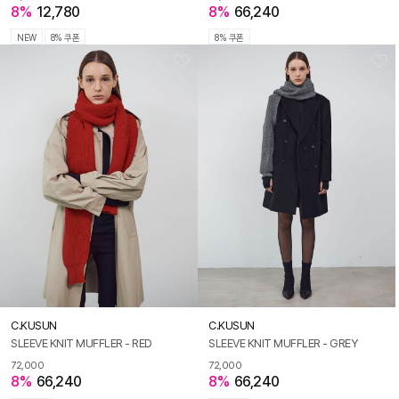
8%
12,780
8%
66,240
NEW
8% 쿠폰
8% 쿠폰
C.KUSUN
C.KUSUN
SLEEVE KNIT MUFFLER - RED
SLEEVE KNIT MUFFLER - GREY
72,000
72,000
8%
66,240
8%
66,240