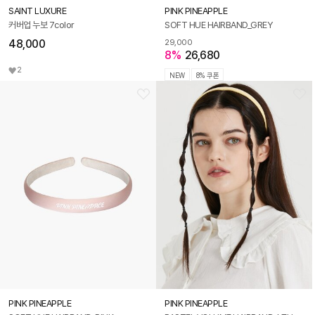
SAINT LUXURE
PINK PINEAPPLE
커버업 누보 7color
SOFT HUE HAIRBAND_GREY
48,000
29,000
8%
26,680
2
NEW
8% 쿠폰
PINK PINEAPPLE
PINK PINEAPPLE