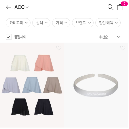
0
ACC
카테고리
컬러
가격
브랜드
할인·혜택
품절제외