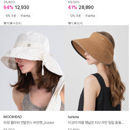
35,800
49,000
64%
12,930
41%
28,890
10% 쿠폰
무료배송
12% 쿠폰
무료배송
10
4.8
(4)
5
5
(4)
MOOIHEAD
luzluna
라뮤 플라워 언발란스 버킷햇_2color
미코아 여름 챙넓은 지사 라탄 밀짚 돌돌이 밴딩 썬캡 모자
55,000
50,800