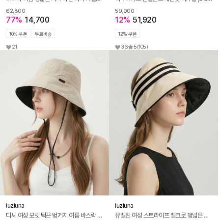
62,800
59,000
77%
14,700
12%
51,920
10% 쿠폰
무료배송
12% 쿠폰
21
36
5
(105)
luzluna
luzluna
디씨 여성 보넷 턱끈 벙거지 여름 바스락 버킷햇 모자
유벨린 여성 스트라이프 벨크로 챙넓은 여름 버킷햇 보넷 모자 K273