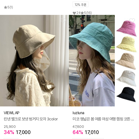
12% 쿠폰
5
(1)
24
5
(16)
VIEWLAP
luzluna
린넨 벨크로 보넷 벙거지 모자 3color
미코 챙넓은 봄 여름 여성 여행 캠핑 코튼 버킷햇 벙거지 모자
25,900
47,800
34%
17,000
64%
17,010