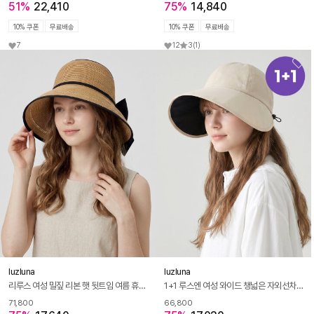
51%
22,410
75%
14,840
10% 쿠폰
무료배송
10% 쿠폰
무료배송
7
12
3
(1)
luzluna
luzluna
리루스 여성 밀짚 리본 햇 뒷트임 여름 휴양지 바캉스 와이드챙 모자 K269
1+1 루스엔 여성 와이드 챙넓은 자외선차단 버킷햇 여름 보넷 모자 K272
71,800
66,800