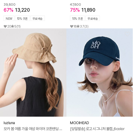
39,800
47,800
67%
13,220
75%
11,890
NEW
10% 쿠폰
무료배송
10% 쿠폰
무료배송
20
5
(11)
18
3.7
(3)
luzluna
MOOIHEAD
모카 봄 여름 가을 여성 와이어 코튼밴딩 벙거지 리본 버킷햇 모자
[당일발송] 로고 시그니처 볼캡_6color