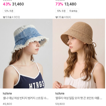
43%
31,460
73%
13,480
12% 쿠폰
10% 쿠폰
무료배송
59
4.9
(12)
35
4.8
(4)
luzluna
luzluna
셀나 데님 여성 빈티지 벙거지 스트링 수술 버킷햇 보넷 모자
엘루리 여성 밀짚 모자 햇 끈 포인트 여름 휴양지 여행 벙거지 K267
45,800
59,800