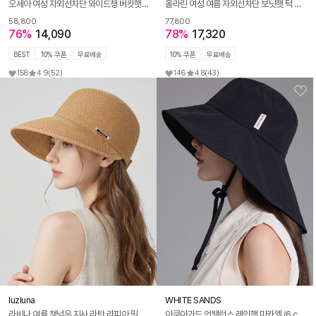
오세아 여성 자외선차단 와이드챙 버킷햇 스트라이프 끈 여름 모자 K268
올라린 여성 여름 자외선차단 보닛햇 턱 끈 와이드챙 벙거지 모자 K266
58,800
77,800
76%
14,090
78%
17,320
BEST
10% 쿠폰
무료배송
10% 쿠폰
무료배송
158
4.9
(52)
146
4.8
(43)
luzluna
WHITE SANDS
라비나 여름 챙넓은 지사 라탄 라피아 밀짚 벨크로 볼캡 모자
아쿠아가드 언밸런스 레인햇 미카엘 (6 colors)