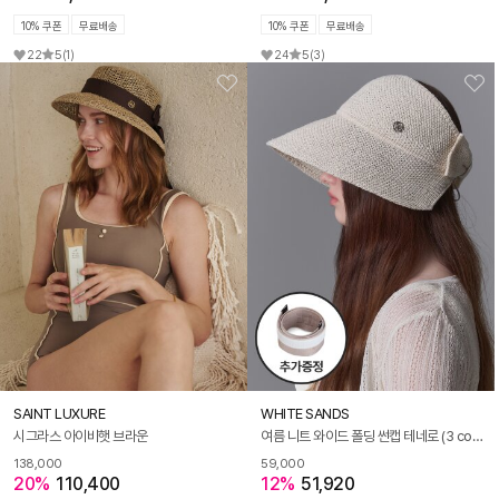
10% 쿠폰
무료배송
10% 쿠폰
무료배송
22
5
(1)
24
5
(3)
SAINT LUXURE
WHITE SANDS
시그라스 아이비햇 브라운
여름 니트 와이드 폴딩 썬캡 테네로 (3 colors)
138,000
59,000
20%
110,400
12%
51,920