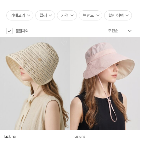
카테고리
컬러
가격
브랜드
할인·혜택
품절제외
luzluna
luzluna