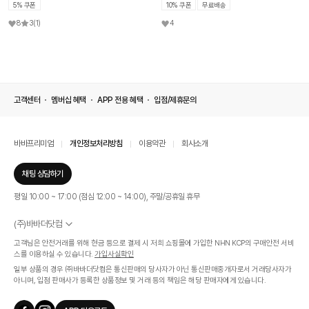
5% 쿠폰
10% 쿠폰
무료배송
8
3
(1)
4
고객센터
멤버십 혜택
APP 전용 혜택
입점/제휴문의
바바프리미엄
개인정보처리방침
이용약관
회사소개
채팅 상담하기
평일 10:00 ~ 17:00 (점심 12:00 ~ 14:00), 주말/공휴일 휴무
(주)바바더닷컴
서울특별시 서초구 신반포로 339, 논현빌딩 (대표이사 : 문인식)
고객님은 안전거래를 위해 현금 등으로 결제 시 저희 쇼핑몰에 가입한 NHN KCP의 구매안전 서비
사업자 등록번호 569-86-01308
스를 이용하실 수 있습니다.
가입사실확인
통신판매업신고번호 제 2019 - 서울 서초 - 1268호
일부 상품의 경우 ㈜바바더닷컴은 통신판매의 당사자가 아닌 통신판매중개자로서 거래당사자가
개인정보관리책임자 : 김효영
아니며, 입점 판매사가 등록한 상품정보 및 거래 등의 책임은 해당 판매자에게 있습니다.
인증범위
온라인 쇼핑몰 서비스(바바더닷컴)