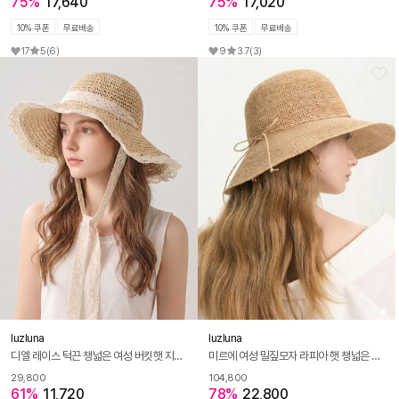
75%
17,640
75%
17,020
10% 쿠폰
무료배송
10% 쿠폰
무료배송
17
5
(6)
9
3.7
(3)
luzluna
luzluna
디엘 레이스 턱끈 챙넓은 여성 버킷햇 지사 라피아햇 벙거지 모자
미르에 여성 밀짚모자 라피아 햇 챙넓은 여름모자 휴양지 모자 K261
29,800
104,800
61%
11,720
78%
22,800