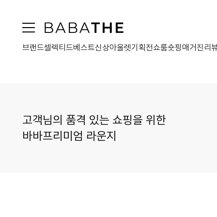
브랜드
셀렉티드
베스트
신상
아울렛
기획전
쇼룸
숏핑
매거진
리
고객님의 품격 있는 쇼핑을 위한
바바프리미엄 라운지