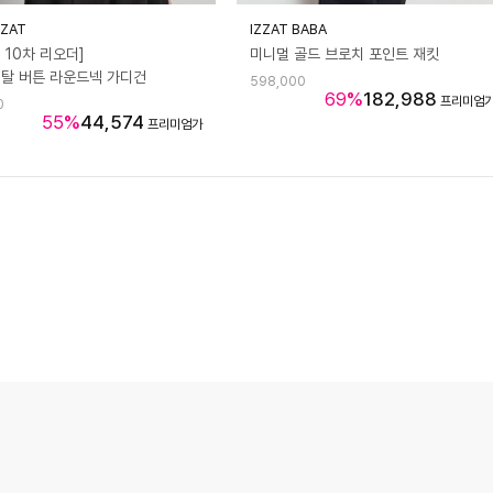
ZZAT
IZZAT BABA
T 10차 리오더]
미니멀 골드 브로치 포인트 재킷
메탈 버튼 라운드넥 가디건
598,000
69
%
182,988
프리미엄
0
55
%
44,574
프리미엄가