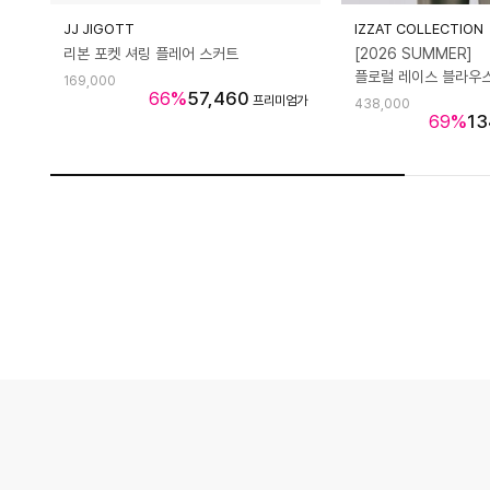
JJ JIGOTT
IZZAT COLLECTION
바구니 담기
상세보기
장바구니 담기
리본 포켓 셔링 플레어 스커트
[2026 SUMMER]
플로럴 레이스 블라우스
169,000
66
%
57,460
프리미엄가
438,000
69
%
13