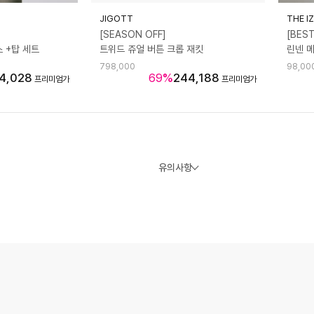
JIGOTT
THE I
[SEASON OFF]
[BES
 +탑 세트
트위드 쥬얼 버튼 크롭 재킷
린넨 
798,000
98,00
4,028
69
%
244,188
프리미엄가
프리미엄가
유의사항