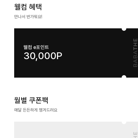
웰컴 혜택
만나서 반가워요!
웰컴 e포인트
30,000P
월별 쿠폰팩
매달 든든하게 챙겨드려요