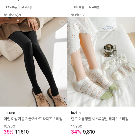
10% 쿠폰
무료배송
10% 쿠폰
무료배송
1
3.5
(2)
1
5
(2)
luzluna
luzluna
머럴 여성 가을 겨울 자카드 타이즈 스타킹
랜드 여름양말 시스루양말 레이스 스타킹 발목양말
18,900
14,900
39%
11,610
34%
9,810