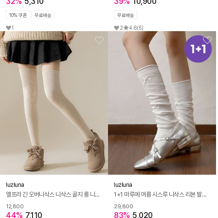
32%
5,310
39%
10,900
10% 쿠폰
무료배송
무료배송
1
2
4.6
(5)
luzluna
luzluna
엘프라 긴 오버니삭스 니삭스 골지 롱 니하이삭스 허벅지 양말
1+1 마루에 여름 시스루 니삭스 리본 발레코어 메리제인 롱삭스 R300
12,800
29,800
44%
7,110
83%
5,020