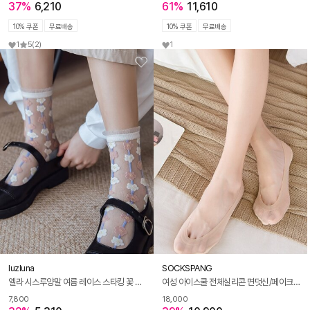
37%
6,210
61%
11,610
10% 쿠폰
무료배송
10% 쿠폰
무료배송
1
5
(2)
1
luzluna
SOCKSPANG
엘라 시스루양말 여름 레이스 스타킹 꽃 망사 양말
여성 아이스쿨 전체실리콘 면덧신/페이크삭스 양말 10켤레
7,800
18,000