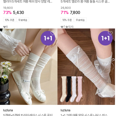
렐리아 5개세트 여름 메쉬 망사 양말 레이스 프릴 시스루 발레코어 삭스 R304
5개세트 엘로라 봄 여름 돌돌 시스루 골지 구두 스타킹 양말 R267
19,800
26,800
73%
5,430
71%
7,800
10% 쿠폰
무료배송
10% 쿠폰
무료배송
8
7
5
(4)
luzluna
luzluna
5켤레+5켤레 트리아 레이스 시스루 골지 면 양말 여름 긴양말 세트
1+1 크렌 여름 얇은 시스루 니삭스 반스타킹 리본 망사 메리제인 롱삭스 R302