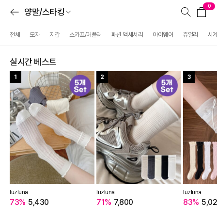
0
양말/스타킹
전체
모자
지갑
스카프/머플러
패션 액세서리
아이웨어
쥬얼리
시
실시간 베스트
1
2
3
luzluna
luzluna
luzluna
73%
5,430
71%
7,800
83%
5,0