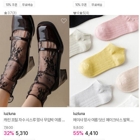
10% 쿠폰
무료배송
10% 쿠폰
무료배송
3.7
(3)
4
5
(4)
luzluna
luzluna
캐린 프릴 자수 시스루 망사 무압박 여름 스타킹 양말
메이샤 망사 여름 덧신 페이크삭스 발목 양말
7,800
9,800
32%
5,310
55%
4,410