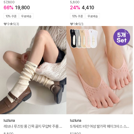
57,800
5,800
66%
19,800
24%
4,410
10% 쿠폰
무료배송
10% 쿠폰
무료배송
9
5
(3)
1
5
(1)
luzluna
luzluna
레브나 루즈핏 롱 긴목 골지 무압박 주름 양말
5개세트 비안 여성 발가락 페이크삭스 스타킹 시스루 덧신
8,800
51,800