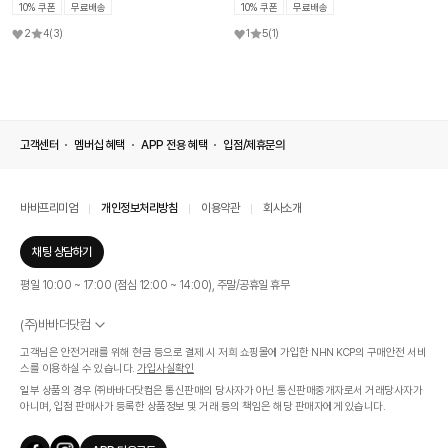
10% 쿠폰
무료배송
10% 쿠폰
무료배송
2
4
(3)
1
5
(1)
고객센터
멤버십 혜택
APP 전용 혜택
입점/제휴문의
바바프리미엄
개인정보처리방침
이용약관
회사소개
채팅 상담하기
평일 10:00 ~ 17:00 (점심 12:00 ~ 14:00), 주말/공휴일 휴무
(주)바바더닷컴
서울특별시 서초구 신반포로 339, 논현빌딩 (대표이사 : 문인식)
고객님은 안전거래를 위해 현금 등으로 결제 시 저희 쇼핑몰에 가입한 NHN KCP의 구매안전 서비
사업자 등록번호 569-86-01308
스를 이용하실 수 있습니다.
가입사실확인
통신판매업신고번호 제 2019 - 서울 서초 - 1268호
일부 상품의 경우 ㈜바바더닷컴은 통신판매의 당사자가 아닌 통신판매중개자로서 거래당사자가
개인정보관리책임자 : 김효영
아니며, 입점 판매사가 등록한 상품정보 및 거래 등의 책임은 해당 판매자에게 있습니다.
인증범위
온라인 쇼핑몰 서비스(바바더닷컴)