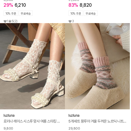
29%
6,210
83%
8,820
10% 쿠폰
무료배송
10% 쿠폰
무료배송
1
5
(2)
3
luzluna
luzluna
로리나 레이스 시스루 망사 여름 스타킹 무압박 양말
5개세트 몽루아 겨울 두꺼운 노르딕 니트 여성 겨울 양말 R289
9,800
29,800