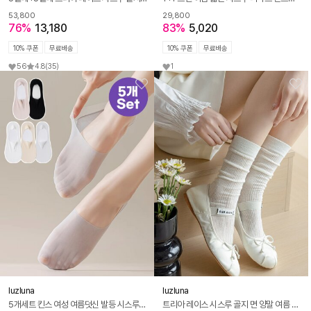
53,800
29,800
76%
13,180
83%
5,020
10% 쿠폰
무료배송
10% 쿠폰
무료배송
56
4.8
(35)
1
luzluna
luzluna
5개세트 킨스 여성 여름덧신 발등 시스루 덧신 페이크삭스 양말
트리아 레이스 시스루 골지 면 양말 여름 긴양말 5켤레 세트