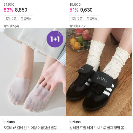
51,900
19,800
83%
8,850
51%
9,630
10% 쿠폰
무료배송
10% 쿠폰
무료배송
9
5
(4)
8
4.7
(71)
luzluna
luzluna
5켤레+5켤레 킨스 여성 여름덧신 발등 시스루 덧신 페이크삭스 양말
발레안 프릴 레이스 시스루 골지 양말 봄 여름 긴양말 루즈삭스