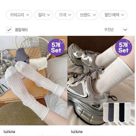
카테고리
컬러
가격
브랜드
할인·혜택
품절제외
luzluna
luzluna