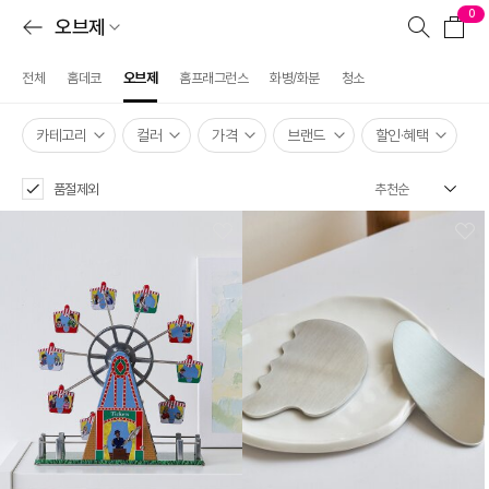
0
오브제
전체
홈데코
오브제
홈프래그런스
화병/화분
청소
카테고리
컬러
가격
브랜드
할인·혜택
품절제외