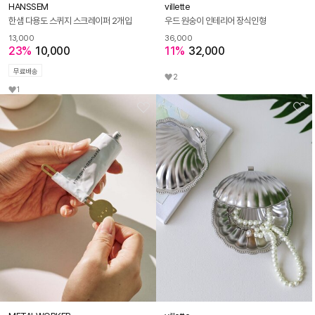
HANSSEM
villette
한샘 다용도 스퀴지 스크레이퍼 2개입
우드 원숭이 인테리어 장식인형
13,000
36,000
23%
10,000
11%
32,000
무료배송
2
1