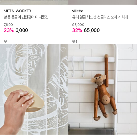
METALWORKER
villette
황동 동글이 냅킨홀더 미니문진
유리 얼굴 헤드셋 선글라스 모자 거치대 오브제 소품
7,800
95,000
23%
6,000
32%
65,000
1
1