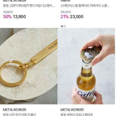
METALWORKER
villette
황동 고양이 튜브링거 핸드크림 디스펜서 치약짜개
스테인리스 쉘 플레이트 악세서리 소품 실버 트레이
19,800
29,000
30%
13,800
21%
23,000
3
METALWORKER
METALWORKER
황동 사각 각인 키링 키홀더
황동 부엉이 오프너 병따개