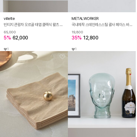
villette
METALWORKER
빈티지 관람차 오르골 태엽 클랙식 왈츠 인테리어 선물
국내제작 스테인레스스틸 괄사 페이스 바디 림프 순환 마사지기
65,000
19,800
5%
62,000
35%
12,800
1
1