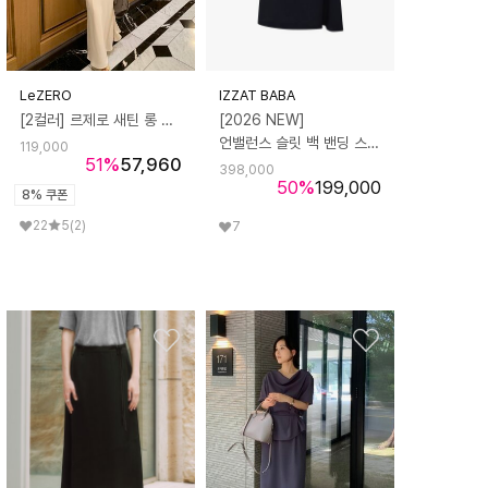
LeZERO
IZZAT BABA
[2컬러] 르제로 새틴 롱 스커트
[2026 NEW]
언밸런스 슬릿 백 밴딩 스커트
119,000
51
%
57,960
398,000
50
%
199,000
8% 쿠폰
22
5
(2)
7