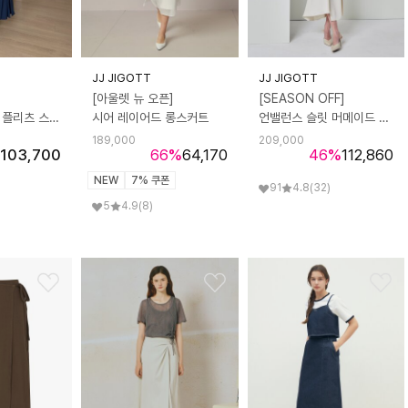
JJ JIGOTT
JJ JIGOTT
[아울렛 뉴 오픈]
[SEASON OFF]
벨티드 백 밴딩 플리츠 스커트
시어 레이어드 롱스커트
언밸런스 슬릿 머메이드 스커트
189,000
209,000
103,700
66
%
64,170
46
%
112,860
NEW
7% 쿠폰
91
4.8
(32)
5
4.9
(8)