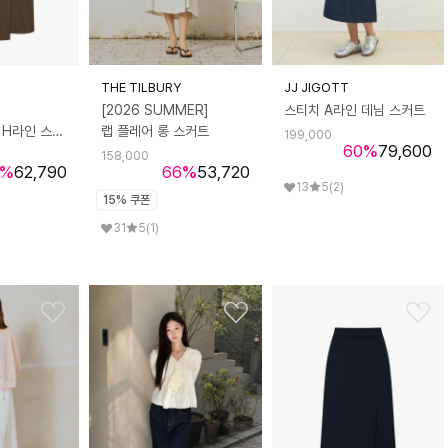
THE TILBURY
JJ JIGOTT
[2026 SUMMER]
스티치 A라인 데님 스커트
스판 블렌드 랩 H라인 스커트
랩 플레어 롱 스커트
199,000
60
%
79,600
158,000
%
62,790
66
%
53,720
13
5
(2)
15% 쿠폰
31
5
(1)