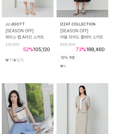
JJ JIGOTT
IZZAT COLLECTION
[SEASON OFF]
[SEASON OFF]
레이스 랩 A라인 스커트
아델 자카드 플레어 스커트
219,000
698,000
52
%
105,120
73
%
188,460
10% 쿠폰
71
5
(7)
4