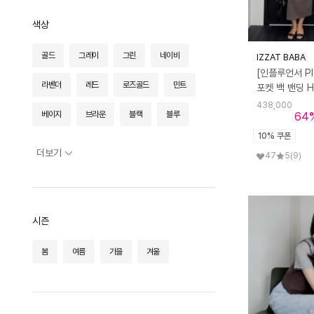
르네제이
르로망
르세지엠
색상
르제로
르쿠어에쿠어 어패럴
리앙리에
골드
그레이
그린
네이비
IZZAT BABA
[인플루언서 PI
릭크
마나비스세븐
마리루즈
라벤더
레드
로즈골드
민트
포켓 백 밴딩 
438,000
마리앤어스
마틴드아뜰리에
베이지
브라운
블랙
블루
64
10% 쿠폰
메종르하르
메타퍼
멜로드그로힐
스카이블루
실버
옐로우
오렌지
더보기
47
5
(9)
멜로토리
모어라이크잇
몰리올리
와인
카키
퍼플
핑크
미케네
미테
바스카라
화이트
시즌
바이바이섭
바이탈싸인
바켄
봄
여름
가을
겨울
베넷미
벨류엣
분닥세인츠
분더가이스트
블랑유
비아 스튜디오