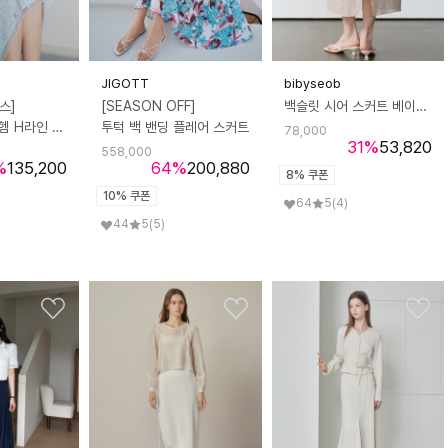
JIGOTT
bibyseob
스]
[SEASON OFF]
백슬릿 시어 스커트 베이지 [T62]
플라워 레이스 헴 H라인 스커트
투턱 백 밴딩 플레어 스커트
78,000
31
%
53,820
558,000
%
135,200
64
%
200,880
8% 쿠폰
10% 쿠폰
64
5
(4)
44
5
(5)