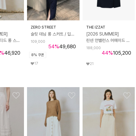
ZERO STREET
THE IZZAT
MER]
슬릿 데님 롱 스커트 / 딥인디고
[2026 SUMMER]
린넨 라이크 벨티드 롱 스커트
린넨 언밸런스 머메이드 스커트
109,000
54
%
49,680
188,000
%
46,920
44
%
105,200
8% 쿠폰
17
21