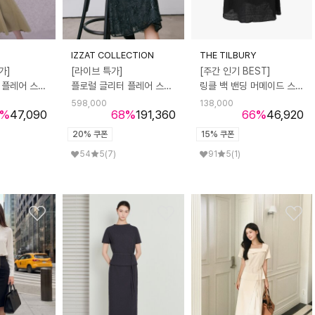
IZZAT COLLECTION
THE TILBURY
가]
[라이브 특가]
[주간 인기 BEST]
벨티드 백 밴딩 플레어 스커트
플로럴 글리터 플레어 스커트
링클 백 밴딩 머메이드 스커트
598,000
138,000
%
47,090
68
%
191,360
66
%
46,920
20% 쿠폰
15% 쿠폰
)
54
5
(7)
91
5
(1)