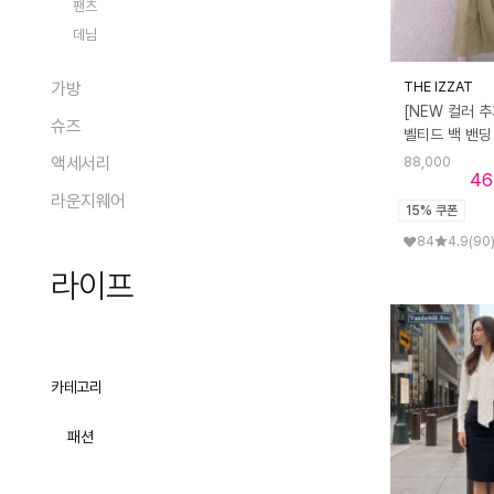
팬츠
가디건/베스트
데님
트렌치
THE IZZAT
가방
[NEW 컬러 추
슈즈
전체
액세서리
88,000
숄더백
전체
46
크로스백
라운지웨어
펌프스
전체
15% 쿠폰
에코/캔버스백
플랫
모자
84
4.9
(90
전체
토트백
로퍼
지갑
라이프
여성 상의
백팩
슬리퍼/뮬
스카프/머플러
여성 하의
클러치/파우치
샌들
패션 액세서리
페어
액세서리
전체상품
부츠
아이웨어
원피스/슬립
캐리어
스니커즈/운동화
리빙
쥬얼리
카테고리
투피스/세트
시계
키친
ACC
전체
패션
양말/스타킹
가구
홈데코
전체
기타잡화
오브제