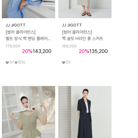
JJ JIGOTT
JJ JIGOTT
[썸머 클리어런스]
[썸머 클리어런스]
벨트 장식 백 밴딩 플레어 스커트
백 슬릿 H라인 롱 스커트
179,000
169,000
20
%
143,200
20
%
135,200
37
5
(5)
33