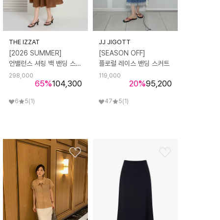
THE IZZAT
JJ JIGOTT
[2026 SUMMER]
[SEASON OFF]
언밸런스 셔링 백 밴딩 스커트
플로럴 레이스 밴딩 스커트
298,000
119,000
65
%
104,300
20
%
95,200
6
5
(1)
47
5
(1)