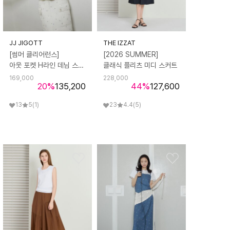
JJ JIGOTT
THE IZZAT
[썸머 클리어런스]
[2026 SUMMER]
아웃 포켓 H라인 데님 스커트
클래식 플리츠 미디 스커트
169,000
228,000
20
%
135,200
44
%
127,600
13
5
(1)
23
4.4
(5)