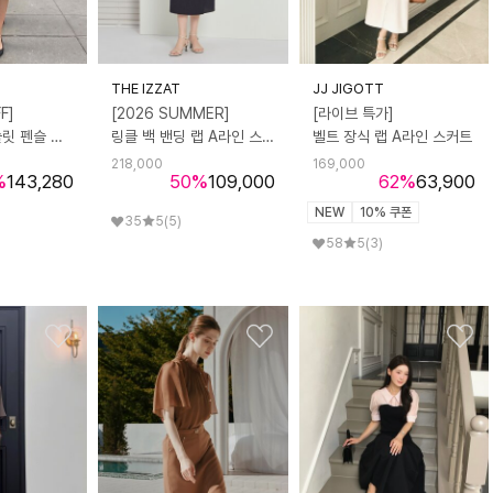
THE IZZAT
JJ JIGOTT
F]
[2026 SUMMER]
[라이브 특가]
포켓 장식 백 슬릿 펜슬 스커트
링클 백 밴딩 랩 A라인 스커트
벨트 장식 랩 A라인 스커트
218,000
169,000
%
143,280
50
%
109,000
62
%
63,900
NEW
10% 쿠폰
35
5
(5)
58
5
(3)