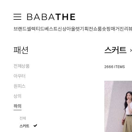
브랜드
셀렉티드
베스트
신상
아울렛
기획전
쇼룸
숏핑
매거진
리
패션
스커트
전체상품
2666 ITEMS
아우터
원피스
전체
상의
코트
전체
패딩
하의
맥시원피스
전체
퍼
미디원피스
블라우스/셔츠
전체
자켓
미니원피스
티셔츠
스커트
점퍼
투피스원피스
니트웨어