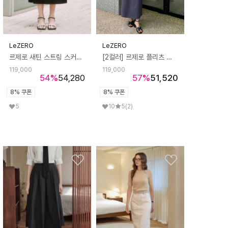
LeZERO
LeZERO
르제로 새틴 스트링 스커트 / 블랙
[2컬러] 르제로 플리츠 롱 스커트
119,000
119,000
54
%
54,280
57
%
51,520
8% 쿠폰
8% 쿠폰
5
10
5
(2)