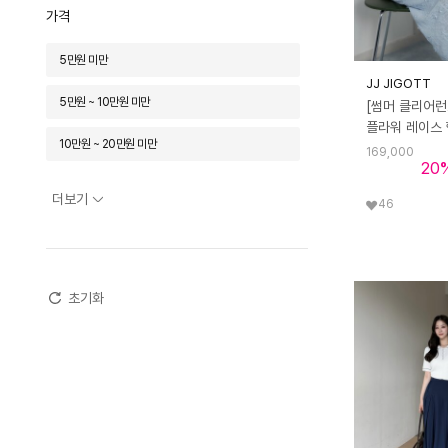
소에타에르
솔레비아
스텝어라운드
가격
슬로우롤리
시스터후드
심플레트로
5만원 미만
JJ JIGOTT
쎄무아듀
씨커슨
아노에틱
5만원 ~ 10만원 미만
[썸머 클리어런
아마리 로마타
아미디
아방
10만원 ~ 20만원 미만
169,000
20
아이잗바바
아이잗바바(OUTLET)
20만원 ~ 30만원 미만
더보기
46
아이잗컬렉션
아이잗컬렉션(OUTLET)
30만원 ~ 50만원 미만
아쿠드
애드호크
언셔스
50만원 ~ 70만원 미만
얼터넘버에센
에디텀 스튜디오즈
초기화
70만원 ~ 100만원 미만
에이리프
에이앤레이
엔니튜드
100만원 이상
오브린느
오와이와이
오지
오프닝선샤인
오픈도어스튜디오