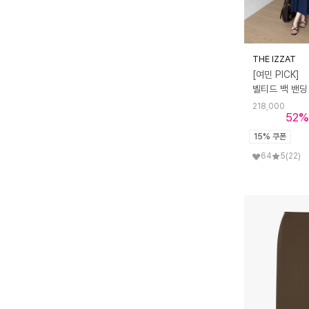
와이와이아이엠
와이지비엠
웬스데이딜라잇
위오이
유닛
THE IZZAT
유어네임히얼
이테
제로스트릿
[여민 PICK]
제이마크뉴욕
지고트
218,000
52
%
지고트(OUTLET)
챈세스노이 포 우먼
15% 쿠폰
카고브로스
카미노
칼레이트
64
5
(22)
칼타
컬럼비아 유니버시티
케이와이엠
켈리도나휴
코엣
콜릿
크램38
타지타
테르사
토바스
페리메라
프라우드마리
프로스트제이
필로트
핑크 파인애플
헌터
힐리오트