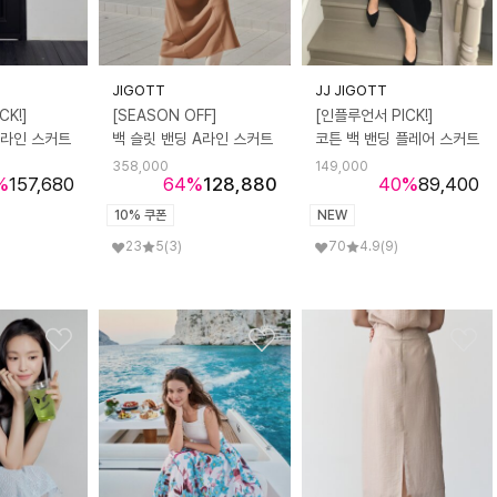
JIGOTT
JJ JIGOTT
CK!]
[SEASON OFF]
[인플루언서 PICK!]
H라인 스커트
백 슬릿 밴딩 A라인 스커트
코튼 백 밴딩 플레어 스커트
358,000
149,000
%
157,680
64
%
128,880
40
%
89,400
10% 쿠폰
NEW
23
5
(3)
70
4.9
(9)