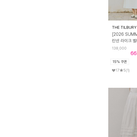
THE TILBURY
[2026 SUM
138,000
66
15% 쿠폰
17
5
(1)