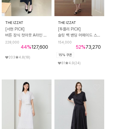
THE IZZAT
THE IZZAT
[서현 PICK]
[투플리 PICK]
버튼 장식 컷아웃 A라인 스커트
슬릿 백 밴딩 머메이드 스커트
228,000
154,000
44
%
127,600
52
%
73,270
15% 쿠폰
203
4.8
(18)
81
4.9
(24)