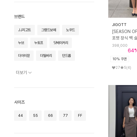
조명
플레이트
전체
홈프래그런스
트레이/테이블매트
오피스
테이블 체어
전체
화병/화분
커트러리
브랜드
라운지 체어
패브릭
플로어 조명
청소
전체
수저받침
JIGOTT
스툴/오토만
스탠드 조명
JJ지고트
그랭드보떼
노우드
라이프스타일
[SEASON OF
트레이
컵/저그
전체
식탁/테이블
테이블 조명
카드/메모
와인잔/도구
테이블커버
사이드 테이블
누브
누토프
닷베이커리
전체
포터블 조명
398,000
테스크툴
주방용품
64
러그/매트
소파
푸드
더아이잗
티웨어
더틸버리
던드롭
앞치마/주방패브릭
선반/장식장
10% 쿠폰
생활가전
이불
트롤리
27
5
(4)
아트/그림
데이라이프
데일리아트
드팜므
더보기
쿠션/베개
바바더컬쳐
딘스
타월/로브
라마로
라이
랭썬
패브릭소품
레떼르넬
레브하티드
레비쥬 필라소피
사이즈
레이버러스
로르서울
로맨티누어
44
55
66
77
FF
로베니
로아드로아
루미노어
루시다
률앤와이
르 스튜디오