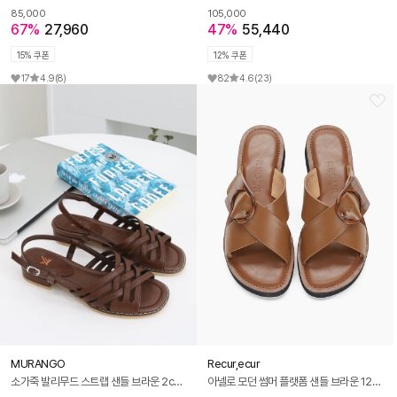
85,000
105,000
67%
27,960
47%
55,440
15% 쿠폰
12% 쿠폰
17
4.9
(8)
82
4.6
(23)
MURANGO
Recur,ecur
소가죽 발리무드 스트랩 샌들 브라운 2cm (M23M10LBR)
아넬로 모던 썸머 플랫폼 샌들 브라운 1288