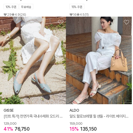
10% 쿠폰
무료배송
15% 쿠폰
29
4.9
(26)
16
4.5
(11)
GISSE
ALDO
[민트 특가] 천연가죽 국내수제화 오드리 슬링백 GIS-44219
알도 할로브레렐 힐 샌들 - 라이트 베이지 ADE1D021FZ276
129,000
159,000
41%
76,750
15%
135,150