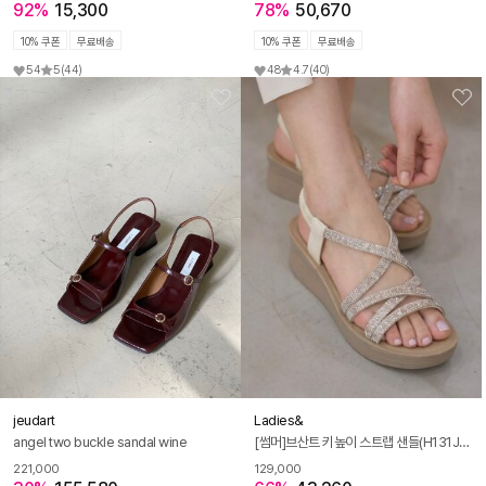
92%
15,300
78%
50,670
10% 쿠폰
무료배송
10% 쿠폰
무료배송
54
5
(44)
48
4.7
(40)
jeudart
Ladies&
angel two buckle sandal wine
[썸머]브산트 키높이 스트랩 샌들(H131J285)
221,000
129,000