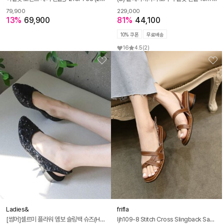
79,900
229,000
13%
69,900
81%
44,100
10% 쿠폰
무료배송
16
4.5
(2)
Ladies&
frifla
[썸머]셀르미 플라워 엠보 슬링백 슈즈(H130J578)
ljh109-8 Stitch Cross Slingback Sandals - 3 Colors