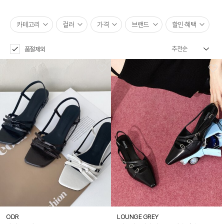
카테고리
컬러
가격
브랜드
할인·혜택
품절제외
ODR
LOUNGE GREY