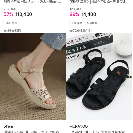
셰리 스트랩 샌들_3color 2/3/4/5cm ODRD24055
[라운지그레이]버클스트랩 슬링백 5CM
257,000
129,000
57%
110,400
89%
14,400
20% 쿠폰
10% 쿠폰
무료배송
36
5
(11)
72
4.9
(119)
of'em
MURANGO
아일렛 포인트 레더 샌들_F21SF738 (2color)
(D) 글래디에이터 소가죽 플랫 샌들 1cm MW22M09L