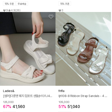
15% 쿠폰
무료배송
15% 쿠폰
9
4.9
(26)
3
Ladies&
frifla
[썸머]다룬엔 웨지 컴포트 샌들(H131J493)
ljh108-8 Ribbon Strap Sandals - 4 Colors
125,000
105,000
67%
41,560
51%
51,040