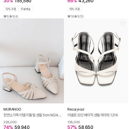
30%
155,580
66%
43,260
12% 쿠폰
무료배송
15% 쿠폰
5
5
(4)
16
5
(11)
MURANGO
Recur,ecur
천연소가죽 아델 미들힐 샌들 5cm M24M01L
아넬로 모던 베이직 샌들 에쿠르 1216
228,000
138,000
74%
59,940
57%
58,650