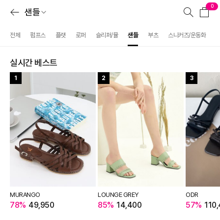
0
샌들
전체
펌프스
플랫
로퍼
슬리퍼/뮬
샌들
부츠
스니커즈/운동화
실시간 베스트
1
2
3
MURANGO
LOUNGE GREY
ODR
78%
49,950
85%
14,400
57%
110,