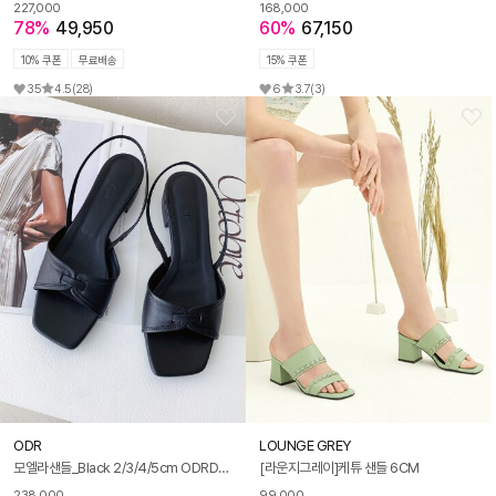
227,000
168,000
78%
49,950
60%
67,150
10% 쿠폰
무료배송
15% 쿠폰
35
4.5
(28)
6
3.7
(3)
ODR
LOUNGE GREY
모엘라샌들_Black 2/3/4/5cm ODRD24076
[라운지그레이]케튜 샌들 6CM
238,000
99,000