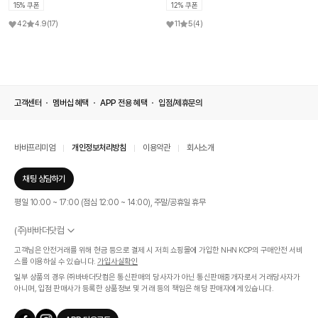
15% 쿠폰
12% 쿠폰
42
4.9
(17)
11
5
(4)
고객센터
멤버십 혜택
APP 전용 혜택
입점/제휴문의
바바프리미엄
개인정보처리방침
이용약관
회사소개
채팅 상담하기
평일 10:00 ~ 17:00 (점심 12:00 ~ 14:00), 주말/공휴일 휴무
(주)바바더닷컴
서울특별시 서초구 신반포로 339, 논현빌딩 (대표이사 : 문인식)
고객님은 안전거래를 위해 현금 등으로 결제 시 저희 쇼핑몰에 가입한 NHN KCP의 구매안전 서비
사업자 등록번호 569-86-01308
스를 이용하실 수 있습니다.
가입사실확인
통신판매업신고번호 제 2019 - 서울 서초 - 1268호
일부 상품의 경우 ㈜바바더닷컴은 통신판매의 당사자가 아닌 통신판매중개자로서 거래당사자가
개인정보관리책임자 : 김효영
아니며, 입점 판매사가 등록한 상품정보 및 거래 등의 책임은 해당 판매자에게 있습니다.
인증범위
온라인 쇼핑몰 서비스(바바더닷컴)