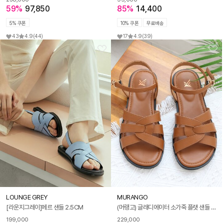
59%
97,850
85%
14,400
5% 쿠폰
10% 쿠폰
무료배송
43
4.9
(44)
17
4.9
(39)
LOUNGE GREY
MURANGO
[라운지그레이]메르 샌들 2.5CM
(머랭고) 글래디에이터 소가죽 플랫 샌들 1cm MW22M09L
199,000
229,000