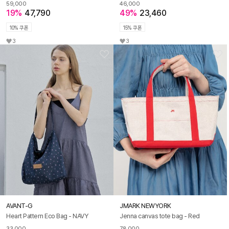
59,000
46,000
19%
47,790
49%
23,460
10% 쿠폰
15% 쿠폰
3
3
AVANT-G
JMARK NEWYORK
Heart Pattern Eco Bag - NAVY
Jenna canvas tote bag - Red
33,000
78,000