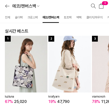
0
에코/캔버스백
전체
숄더백
크로스백
에코/캔버스백
토트백
백팩
클러치/파우치
실시간 베스트
1
2
3
luzluna
krafyarn
viamonoh
67%
25,020
19%
47,790
78%
11,2