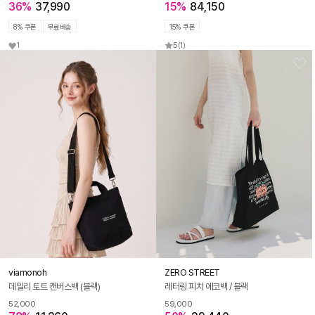
36%
37,990
15%
84,150
8% 쿠폰
무료배송
15% 쿠폰
1
5
(1)
viamonoh
ZERO STREET
데일리 토트 캔버스백 (블랙)
레터링 피치 에코백 / 블랙
52,000
59,000