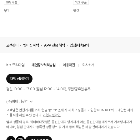
10% 쿠폰
18% 쿠폰
1
3
고객센터
멤버십 혜택
APP 전용 혜택
입점/제휴문의
바바프리미엄
개인정보처리방침
이용약관
회사소개
채팅 상담하기
평일 10:00 ~ 17:00 (점심 12:00 ~ 14:00), 주말/공휴일 휴무
(주)바바더닷컴
서울특별시 서초구 신반포로 339, 논현빌딩 (대표이사 : 문인식)
고객님은 안전거래를 위해 현금 등으로 결제 시 저희 쇼핑몰에 가입한 NHN KCP의 구매안전 서비
사업자 등록번호 569-86-01308
스를 이용하실 수 있습니다.
가입사실확인
통신판매업신고번호 제 2019 - 서울 서초 - 1268호
일부 상품의 경우 ㈜바바더닷컴은 통신판매의 당사자가 아닌 통신판매중개자로서 거래당사자가
개인정보관리책임자 : 김효영
아니며, 입점 판매사가 등록한 상품정보 및 거래 등의 책임은 해당 판매자에게 있습니다.
인증범위
온라인 쇼핑몰 서비스(바바더닷컴)