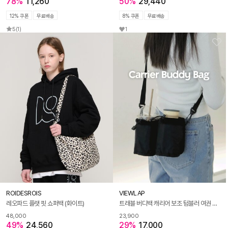
78%
11,260
50%
29,440
12% 쿠폰
무료배송
8% 쿠폰
무료배송
5
(1)
1
ROIDESROIS
VIEWLAP
레오파드 플랫 핏 쇼퍼백 (화이트)
트래블 버디백 캐리어 보조 텀블러 여권 여행 가방
48,000
23,900
49%
24,560
29%
17,000