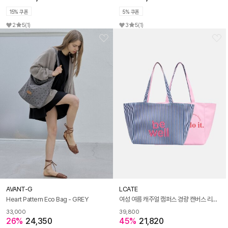
15% 쿠폰
5% 쿠폰
2
5
(1)
3
5
(1)
AVANT-G
LCATE
Heart Pattern Eco Bag - GREY
여성 여름 캐주얼 캠퍼스 경량 캔버스 리버시블 양면 숄더백 가방 LJNNB004
33,000
39,800
26%
24,350
45%
21,820