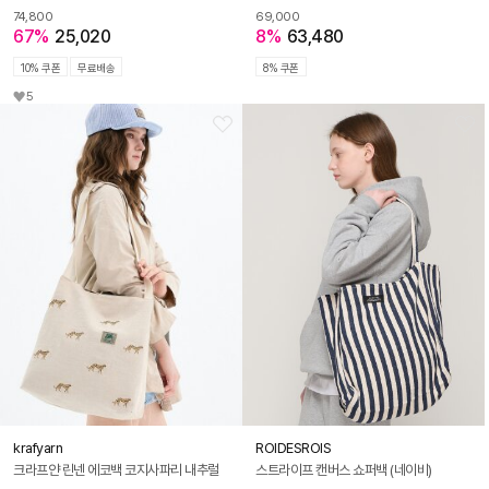
74,800
69,000
67%
25,020
8%
63,480
10% 쿠폰
무료배송
8% 쿠폰
5
krafyarn
ROIDESROIS
크라프얀 린넨 에코백 코지사파리 내추럴
스트라이프 캔버스 쇼퍼백 (네이비)