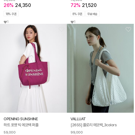
26%
24,350
72%
21,520
18% 쿠폰
8% 쿠폰
무료배송
1
1
OPENING SUNSHINE
VALLUAT
하트 포켓 빅 에코백 퍼플
[26SS] 플로리 에코백_3colors
59,000
99,000