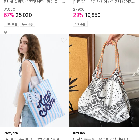
안나벨 플라워 로즈 햇 레트로 패턴 블랙 화이트 에코백 M179
[백팩형] 보스턴 캐리어 바퀴 기내용 여행가방
74,800
27,900
67%
25,020
29%
19,850
10% 쿠폰
무료배송
5% 쿠폰
5
krafyarn
luzluna
크라프얀 코튼 로고 에코백 스트라이프 블루
아릴라 여름 쇼퍼 숄더 에코백 리본 페이즐리 비치 로프 가방