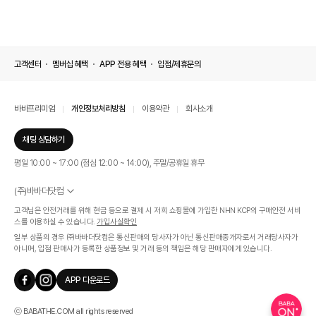
고객센터
멤버십 혜택
APP 전용 혜택
입점/제휴문의
바바프리미엄
개인정보처리방침
이용약관
회사소개
채팅 상담하기
평일 10:00 ~ 17:00 (점심 12:00 ~ 14:00), 주말/공휴일 휴무
(주)바바더닷컴
서울특별시 서초구 신반포로 339, 논현빌딩 (대표이사 : 문인식)
고객님은 안전거래를 위해 현금 등으로 결제 시 저희 쇼핑몰에 가입한 NHN KCP의 구매안전 서비
사업자 등록번호 569-86-01308
스를 이용하실 수 있습니다.
가입사실확인
통신판매업신고번호 제 2019 - 서울 서초 - 1268호
일부 상품의 경우 ㈜바바더닷컴은 통신판매의 당사자가 아닌 통신판매중개자로서 거래당사자가
개인정보관리책임자 : 김효영
아니며, 입점 판매사가 등록한 상품정보 및 거래 등의 책임은 해당 판매자에게 있습니다.
인증범위
온라인 쇼핑몰 서비스(바바더닷컴)
APP 다운로드
유효기간
2024.07.17 ~ 2027.07.16
ⓒ BABATHE.COM all rights reserved