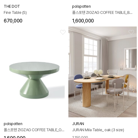
THE DOT
polspotten
Fine Table (S)
폴스포텐 ZIGZAG COFFEE TABLE_BEIGE
670,000
1,600,000
polspotten
JURAN
폴스포텐 ZIGZAG COFFEE TABLE_OLIVE
JURAN Mila Table_ oak (3 size)
2,150,000