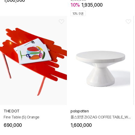
1,600,000
10%
1,935,000
10% 쿠폰
THE DOT
polspotten
Fine Table (S) Orange
폴스포텐 ZIGZAG COFFEE TABLE_WHITE
690,000
1,600,000