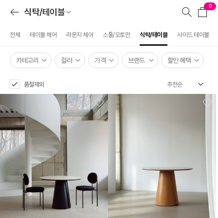
0
식탁/테이블
전체
테이블 체어
라운지 체어
스툴/오토만
식탁/테이블
사이드 테이블
카테고리
컬러
가격
브랜드
할인·혜택
품절제외