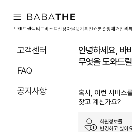
브랜드
셀렉티드
베스트
신상
아울렛
기획전
쇼룸
숏핑
매거진
리
고객센터
안녕하세요, 바
무엇을 도와드릴
FAQ
공지사항
혹시, 이런 서비스
찾고 계신가요?
회원정보를
변경하고 싶어요