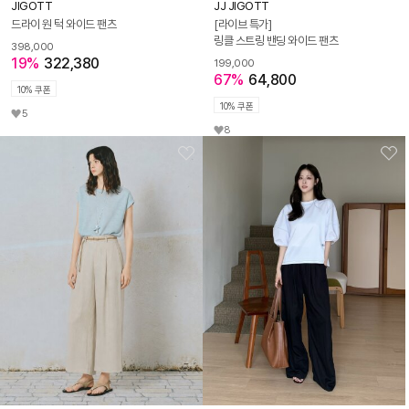
JIGOTT
JJ JIGOTT
드라이 원 턱 와이드 팬츠
[라이브 특가]
링클 스트링 밴딩 와이드 팬츠
398,000
19%
322,380
199,000
67%
64,800
10% 쿠폰
10% 쿠폰
5
8