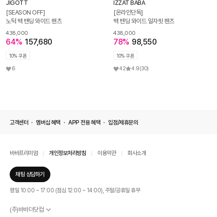
JIGOTT
IZZAT BABA
[SEASON OFF]
[온라인단독]
노턱 백 밴딩 와이드 팬츠
백 밴딩 와이드 일자핏 팬츠
438,000
438,000
64%
157,680
78%
98,550
10% 쿠폰
10% 쿠폰
6
42
4.9
(30)
고객센터
멤버십 혜택
APP 전용 혜택
입점/제휴문의
바바프리미엄
개인정보처리방침
이용약관
회사소개
채팅 상담하기
평일 10:00 ~ 17:00 (점심 12:00 ~ 14:00), 주말/공휴일 휴무
(주)바바더닷컴