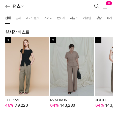
0
팬츠
전체
일자
와이드팬츠
스키니
반바지
레깅스
캐쥬얼
정장
배기
실시간 베스트
1
2
3
THE IZZAT
IZZAT BABA
JIGOTT
46%
79,220
64%
143,280
64%
143