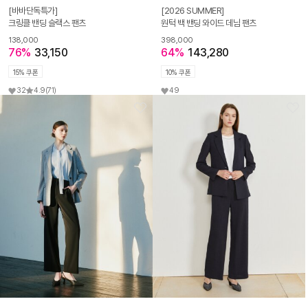
[바바단독특가]
[2026 SUMMER]
크링클 밴딩 슬랙스 팬츠
원턱 백 밴딩 와이드 데님 팬츠
138,000
398,000
76%
33,150
64%
143,280
15% 쿠폰
10% 쿠폰
32
4.9
(71)
49