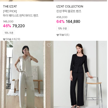
THE IZZAT
IZZAT COLLECTION
[여민 PICK]
린넨 투턱 퀼로트 팬츠
하이 웨이스트 원턱 와이드 팬츠
458,000
64%
164,880
148,000
46%
79,220
10% 쿠폰
15% 쿠폰
18
5
(5)
58
4.8
(29)