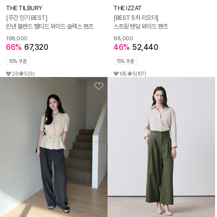
THE TILBURY
THE IZZAT
[주간 인기 BEST]
[BEST 5차 리오더]
린넨 블렌드 벨티드 와이드 슬랙스 팬츠
스트링 밴딩 와이드 팬츠
198,000
98,000
66%
67,320
46%
52,440
15% 쿠폰
15% 쿠폰
26
5
(9)
105
5
(107)