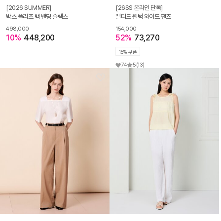
[2026 SUMMER]
[26SS 온라인 단독]
박스 플리츠 백 밴딩 슬랙스
벨티드 원턱 와이드 팬츠
498,000
154,000
10%
448,200
52%
73,270
15% 쿠폰
74
5
(13)