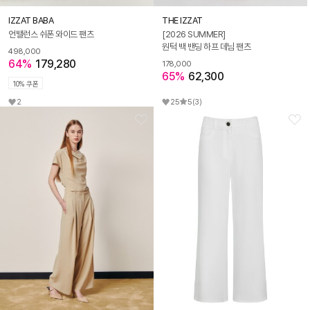
IZZAT BABA
THE IZZAT
언밸런스 쉬폰 와이드 팬츠
[2026 SUMMER]
원턱 백 밴딩 하프 데님 팬츠
498,000
64%
179,280
178,000
65%
62,300
10% 쿠폰
2
25
5
(3)