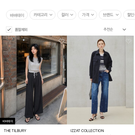
카테고리
컬러
가격
브랜드
할인
바바데이
품절제외
바바데이
THE TILBURY
IZZAT COLLECTION