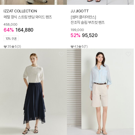
IZZAT COLLECTION
JJ JIGOTT
메탈 장식 스트링 밴딩 와이드 팬츠
[썸머 클리어런스]
잔조직 슬림 부츠컷 팬츠
458,000
64%
164,880
199,000
52%
95,520
10% 쿠폰
35
5
(3)
43
5
(7)