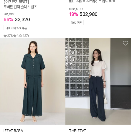
[주간 인기 BEST]
미니 스터드 스트레이트 데님 팬츠
투버튼 핀턱 슬랙스 팬츠
658,000
19%
532,980
98,000
66%
33,320
10% 쿠폰
바바데이 15% 쿠폰
276
4.9
(427)
IZZAT BABA
THE IZZAT