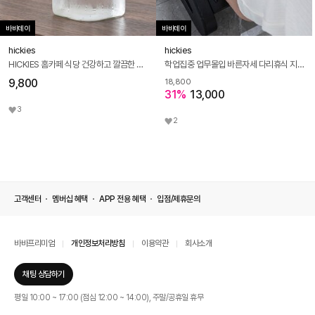
바바데이
바바데이
hickies
hickies
HICKIES 홈카페 식당 건강하고 깔끔한 내열유리 사각 워터저그 물병 1000ml
학업집중 업무몰입 바른자세 다리휴식 지압 발받침대
9,800
18,800
31%
13,000
3
2
고객센터
멤버십 혜택
APP 전용 혜택
입점/제휴문의
바바프리미엄
개인정보처리방침
이용약관
회사소개
채팅 상담하기
평일 10:00 ~ 17:00 (점심 12:00 ~ 14:00), 주말/공휴일 휴무