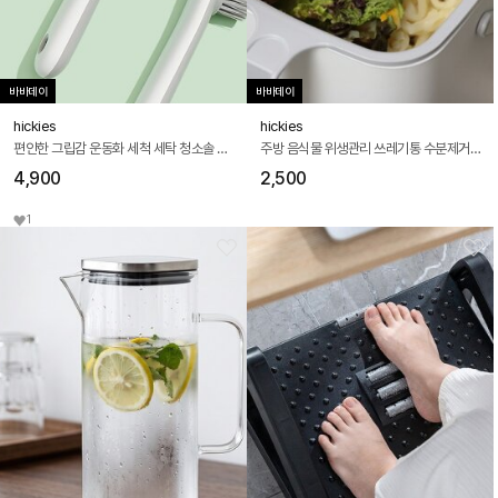
바바데이
바바데이
hickies
hickies
편안한 그립감 운동화 세척 세탁 청소솔 모던 브러쉬
주방 음식물 위생관리 쓰레기통 수분제거 탈수 누름이
4,900
2,500
1