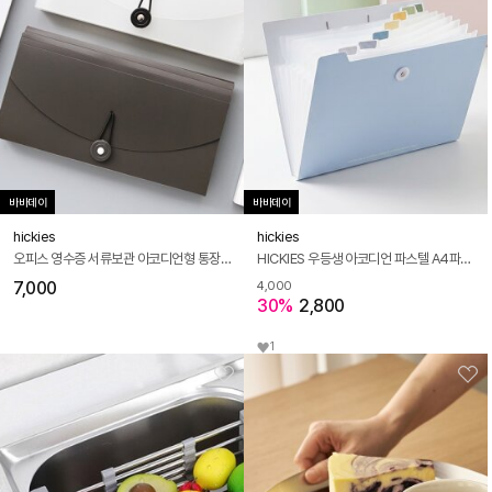
바바데이
바바데이
hickies
hickies
오피스 영수증 서류보관 아코디언형 통장 포켓 정리함
HICKIES 우등생 아코디언 파스텔 A4파일 8칸포켓 프린트 레포트 족보정리
7,000
4,000
30%
2,800
1