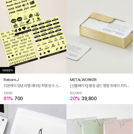
바바데이
Reborn.J
METALWORKER
리본제이 양념 라벨 레터링 투명 방수 스티커 3 design
[선물패키지] 황동 골드 명함 트레이 거치대 고급선물(이니셜각인)
7,900
50,000
91%
700
20%
39,800