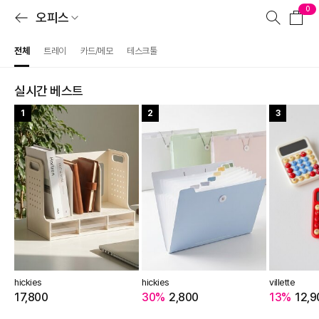
0
오피스
전체
트레이
카드/메모
테스크툴
실시간 베스트
1
2
3
hickies
hickies
villette
17,800
30%
2,800
13%
12,9