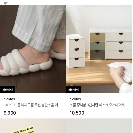
1
바바데이
바바데이
hickies
hickies
HICKIES 플러피 구름 쿠션 층간소음 거실 사무실 실내화 슬리퍼 GYM
소품 정리함 3단서랍 데스크 오거나이저 DO120 CUTE
9,900
10,500