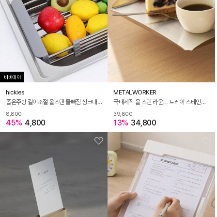
바바데이
hickies
METALWORKER
좁은주방 길이조절 올스텐 물빠짐 싱크대 위생 건조대
국내제작 올 스텐 라운드 트레이 스테인리스304 카페 쟁반 커피 빵
8,800
39,800
45%
4,800
13%
34,800