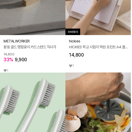
바바데이
METALWORKER
hickies
황동 골드 명함꽂이 카드스탠드 직사각
HICKIES 학교 시험지 학원 프린트 A4 클립보드 2in1 레포트 파일케이스
14,800
14,800
33%
9,900
1
1