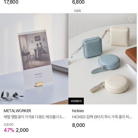
17,800
6,800
NEW
바바데이
METALWORKER
hickies
메탈 명함꽂이 가격표 다용도 메모홀더 S사이즈
HICKIES 컴팩 원터치 푸시 가죽 줄자 피팅 재봉 가구사이즈 사각원형 2개
8,000
3,800
47%
2,000