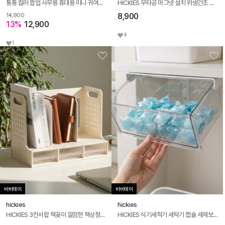
통통 컬러 팝업 사무용 휴대용 미니 귀여운 계산기
HICKIES 무타공 마그넷 설치 위생건조 거꾸로 양치컵 칫솔꽂이 깔끔 욕실 물컵
8,900
14,900
13%
12,900
4
1
바바데이
바바데이
hickies
hickies
HICKIES 3칸서랍 책꽂이 깔끔한 책상정리 데스크테리어 문구수납 BS30
HICKIES 식기세척기 세탁기 캡슐 세제보관 싱크대 책상 슬라이딩 히든서랍 L