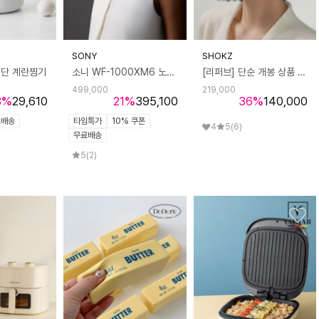
SONY
SHOKZ
2단 계란찜기
소니 WF-1000XM6 노이즈캔슬링 이어폰
[리퍼브] 단순 개봉 상품 샥즈 오픈핏 블루투스 무선 이어폰 T910
499,000
219,000
8
%
29,610
21
%
395,100
36
%
140,000
료배송
타임특가
10% 쿠폰
4
5
(6)
무료배송
5
(2)