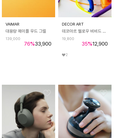
VAIMAR
DECOR ART
대용량 메이플 우드 그릴
데코아르 멜로우 비비드 멀티탭/어댑터/싱글 케이블
139,000
19,800
76
%
33,900
35
%
12,900
2