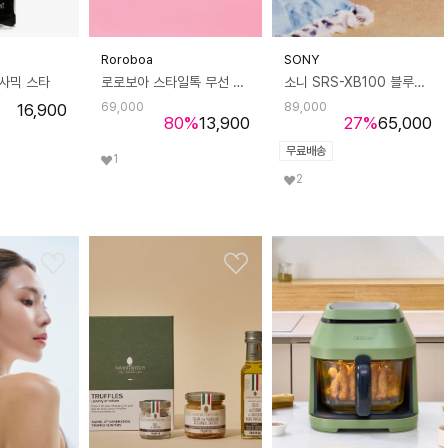
Roroboa
SONY
사믹 스타
로로보아 스타일톡 무선 브러쉬 헤어 스타일러
소니 SRS-XB100 블루투스 스피커
16,900
69,000
89,000
80
%
13,900
27
%
65,000
무료배송
1
2