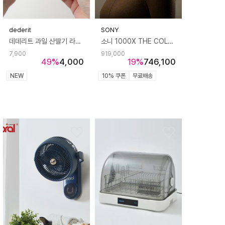
dederit
SONY
데데리트 과일 산딸기 라즈베리 말랑이 스퀴시 쫀득볼 슬라임 슬랑이 asmr 스트레스볼 장난감 생일 친구 커플 쓸데없는 선물
소니 1000X THE COLLEXION 노이즈 캔슬링 헤드폰
7,900
919,000
49
%
4,000
19
%
746,100
NEW
10% 쿠폰
무료배송