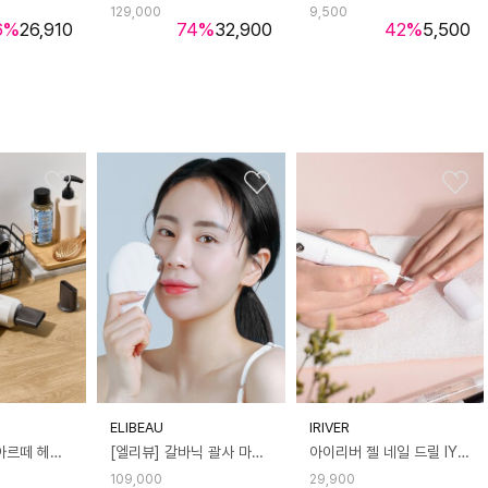
129,000
9,500
6
%
26,910
74
%
32,900
42
%
5,500
ELIBEAU
IRIVER
로로보아 에어아르떼 헤어 드라이어
[엘리뷰] 갈바닉 괄사 마사지기 얼굴 쿨링 온열 LED EMS 피부관리 뷰티 홈케어
아이리버 젤 네일 드릴 IYD-100
109,000
29,900