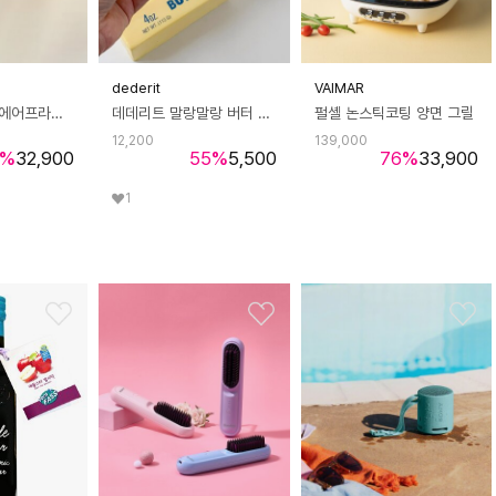
dederit
VAIMAR
치고야 보이는 에어프라이어 5L
데데리트 말랑말랑 버터 스퀴시 스트레스볼 스트레스 불안 해소 집중 틱톡 모찌 쫀득 인싸 재미 생일 친구 우정 커플 쓸데없는 선물
펄셸 논스틱코팅 양면 그릴
12,200
139,000
%
32,900
55
%
5,500
76
%
33,900
1