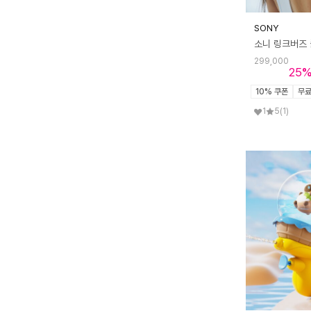
한경희 생활과학
한경희이지라이프
SONY
한샘
한일
한일의료기
해피콜
299,000
25
휴라이프
10% 쿠폰
무
1
5
(1)