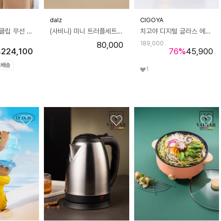
dalz
CIGOYA
소니 링크버즈 클립 무선 이어폰
(사비니) 미니 트러플세트 2호 (쇼핑백 증정)
치고야 디지털 글라스 에어프라이어 5L
80,000
189,000
%
224,100
76
%
45,900
료배송
1