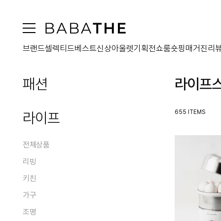
브랜드
셀렉티드
베스트
신상
아울렛
기획전
쇼룸
숏핑
매거진
리
패션
라이프
전체상품
655 ITEMS
라이프
아우터
원피스
전체상품
전체
상의
리빙
코트
전체
패딩
하의
키친
맥시원피스
전체
전체
퍼
미디원피스
가방
가구
블라우스/셔츠
홈데코
전체
전체
자켓
미니원피스
티셔츠
오브제
슈즈
조명
스커트
플레이트
점퍼
전체
전체
투피스원피스
니트웨어
홈프래그런스