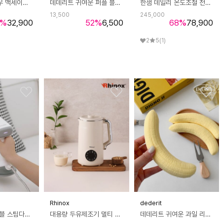
데코아르 멜로우 맥세이프 고속충전 보조배터리 (애플워치 맥세이프 충전 지원)
데데리트 귀여운 퍼플 블루 레드 그린 크런치 원형 스퀴시 sns 틱톡 쫀득 말랑이 슬라임 슬랑이 asmr 생일 친구 커플 선물
한샘 데일리 온도조절 전기포트
13,500
245,000
%
32,900
52
%
6,500
68
%
78,900
2
5
(1)
Rhinox
dederit
퀵 아이롱 폴더블 스팀다리미 그레이
대용량 두유제조기 멀티 푸드 프로세서 1.2L
데데리트 귀여운 과일 리얼 바나나 스퀴시 sns 틱톡 쫀득 말랑이 슬라임 슬랑이 asmr 생일 친구 우정 커플 쓸데없는 선물