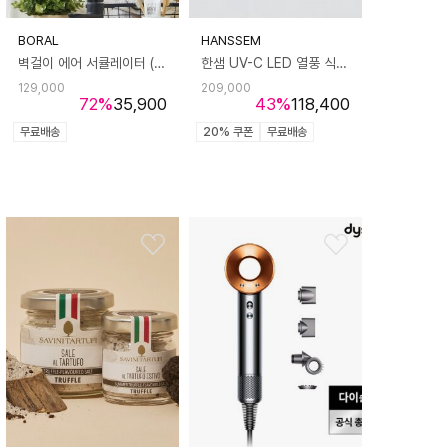
BORAL
HANSSEM
벽걸이 에어 서큘레이터 (리모컨형) HNZ-2700RW
한샘 UV-C LED 열풍 식기건조기3.0
129,000
209,000
72
%
35,900
43
%
118,400
무료배송
20% 쿠폰
무료배송