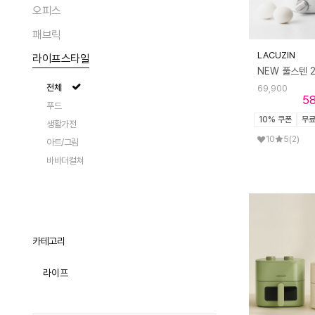
팬츠
트레이/테이블매트
가디건/베스트
액세서리
오피스
숄더백
테이블 체어
전체
전체
화병/화분
데님
커트러리
트렌치
크로스백
라운지 체어
라운지웨어
패브릭
펌프스
플로어 조명
청소
전체
전체
수저받침
에코/캔버스백
스툴/오토만
플랫
스탠드 조명
LACUZIN
라이프스타일
모자
트레이
컵/저그
전체
전체
토트백
식탁/테이블
로퍼
NEW 풀스텐 
테이블 조명
지갑
카드/메모
와인잔/도구
여성 상의
테이블커버
백팩
사이드 테이블
전체
슬리퍼/뮬
69,900
포터블 조명
스카프/머플러
테스크툴
주방용품
5
여성 하의
러그/매트
클러치/파우치
소파
푸드
샌들
패션 액세서리
티웨어
페어
앞치마/주방패브릭
액세서리
10% 쿠폰
무
선반/장식장
생활가전
부츠
아이웨어
원피스/슬립
이불
캐리어
트롤리
10
5
(2)
아트/그림
스니커즈/운동화
쥬얼리
투피스/세트
쿠션/베개
바바더컬쳐
시계
ACC
타월/로브
양말/스타킹
패브릭소품
기타잡화
카테고리
라이프