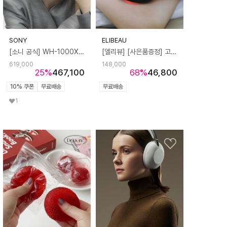
SONY
ELIBEAU
[소니 공식] WH-1000XM6 노이즈캔슬링 헤드폰 (+정품등록 프로모션)
[엘리뷰] [사은품증정] 고주파 바디 마사지기 갈바닉 초음파 가정용 피부 LED 뷰티 디바이스 홈케어
619,000
148,000
25
%
467,100
68
%
46,800
10% 쿠폰
무료배송
무료배송
1