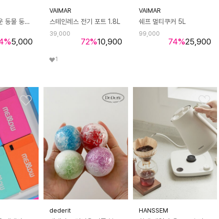
VAIMAR
VAIMAR
데데리트 귀여운 동물 둥둥 카피바라 욕조 물총 재미있는 인형 장난감 시원한 여름 물놀이 워터건 쓸데없는 생일 친구 커플 선물
스테인레스 전기 포트 1.8L
쉐프 멀티쿠커 5L
39,000
99,000
4
%
5,000
72
%
10,900
74
%
25,900
1
dederit
HANSSEM