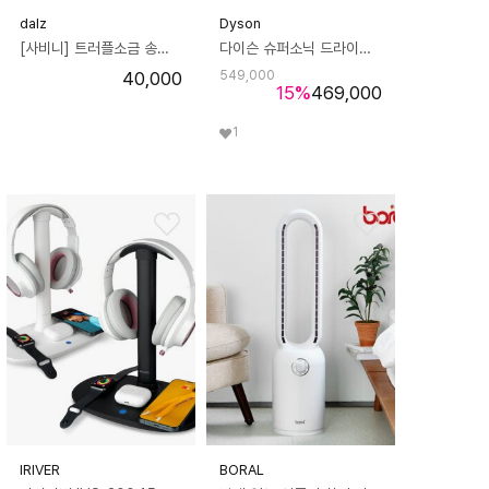
dalz
Dyson
[사비니] 트러플소금 송로버섯소금 100g
다이슨 슈퍼소닉 드라이기 HD-15(니켈 코퍼)
40,000
549,000
15
%
469,000
1
IRIVER
BORAL