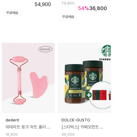
54,900
79,800
54
%
36,800
무료배송
무료배송
dederit
DOLCE-GUSTO
데데리트 핑크 하트 롤러 괄사 세트 리프팅 얼굴 바디 다리 종아리 두피 지압 셀프 마사지기 마사지 도구 여자 친구 우정 커플 생일 선물
[스타벅스] 카페모먼트 브라이트 블론드 커피 병 (65g X 2개) + 스타벅스 아이스컵&노트 증정
16,900
46,000