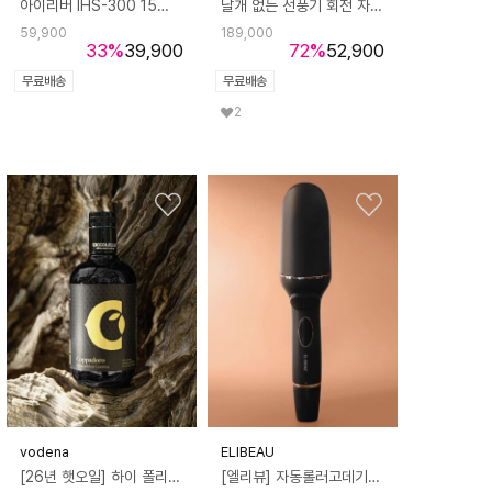
아이리버 IHS-300 15W 4in1 고속 무선 충전 헤드폰 거치대
날개 없는 선풍기 회전 자연바람 SN-805F
59,900
189,000
33
%
39,900
72
%
52,900
무료배송
무료배송
2
vodena
ELIBEAU
[26년 햇오일] 하이 폴리페놀 이탈리아 엑스트라버진 올리브오일 치코렐라 코파도로 (항공운송 ONLY) /
[엘리뷰] 자동롤러고데기2 화상 방지 자동 회전 봉고데기 웨이브 볼륨 아이롱 오토 롤링 고대기