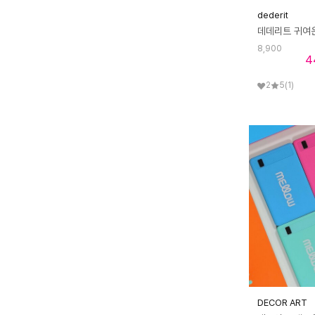
dederit
8,900
4
2
5
(1)
DECOR ART