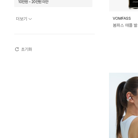
10만원 ~ 20만원 미만
보랄
보스
봄파스
비스카
20만원 ~ 30만원 미만
VOMFASS
더보기
빌레뜨
사파
삼성전자
샥즈
봄파스 애플 발
30만원 ~ 50만원 미만
세임스텝
세퍼
셔우드
소니
50만원 ~ 70만원 미만
쉬젤
스위스 밀리터리
아르떼
초기화
70만원 ~ 100만원 미만
아이리버
알프레미오
애플
100만원 이상
에르메스 뷰티
에브리빙
에스디포토
엘리뷰
오투케어
오호
온기브
우즈
초루
치고야
카나비
카이젤
캐리어
코베아
코코에르
퀸나
탠디
테팔
프레민트
피아톤
필립스
하빗
하키