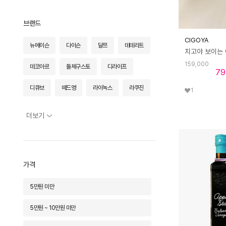
브랜드
CIGOYA
뉴메이슨
다이슨
달쯔
데데리트
159,000
데코아르
돌체구스토
디라이프
79
디큐브
떼드영
라이녹스
라쿠진
1
라헨느
레가토
레오폴디
더보기
로라스타
로로보아
리앤쿡
리터로봇
마리슈타이거
마샬
가격
마이템
머레이
모노테일
모즈
5만원 미만
모토로라
몬타
미니엔
바이마르
5만원 ~ 10만원 미만
바이오청국장
벤하임
보데나