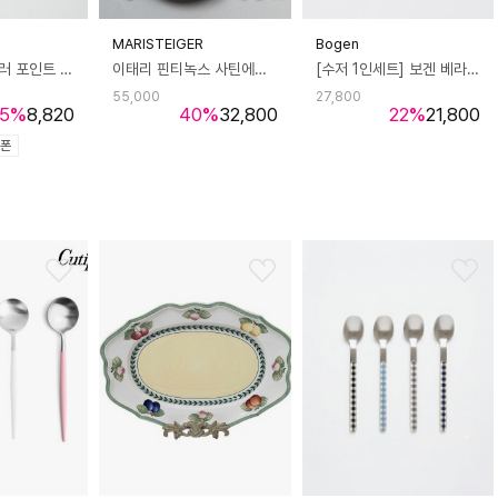
MARISTEIGER
Bogen
가벼운 옻칠 컬러 포인트 나무 젓가락 신혼부부 젓가락7P세트
이태리 핀티녹스 사틴에디션 1인조 7피스
[수저 1인세트] 보겐 베라 체크 커트러리 숟가락+젓가락 (10color)
55,000
27,800
5
%
8,820
40
%
32,800
22
%
21,800
쿠폰