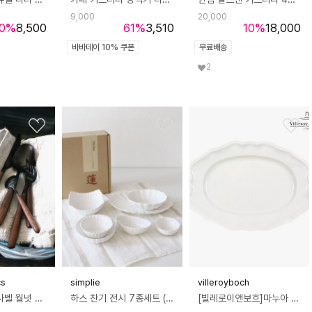
9,000
20,000
0
%
8,500
61
%
3,510
10
%
18,000
바바데이 10% 쿠폰
무료배송
2
cs
simplie
villeroyboch
벨류세라믹 이사벨 월넛 블랙 커트러리
하스 찬기 전시 7종세트 (박스 쇼핑백 구성)
[빌레로이앤보흐]마누아 오발 플래터 37cm