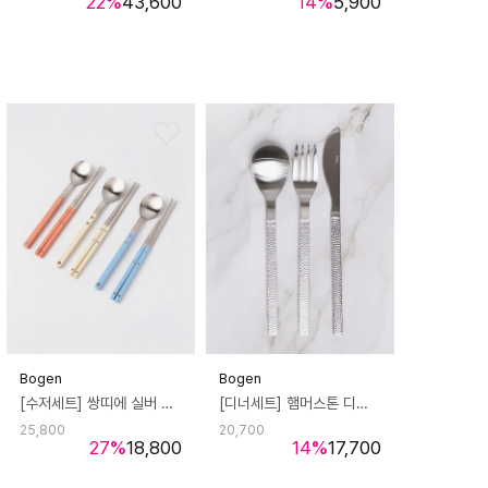
22
%
43,600
14
%
5,900
Bogen
Bogen
[수저세트] 쌍띠에 실버 국산 커트러리 한식기 숟가락 젓가락
[디너세트] 햄머스톤 디너스푼 디너포크 디너나이프 국산 커트러리 양식기
25,800
20,700
27
%
18,800
14
%
17,700