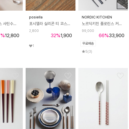
posiella
NORDIC KITCHEN
이태리 핀티녹스 사틴수저세트 1인조
포시엘라 실리콘 티 코스터 코스트 찻잔 컵받침대
노르딕키친 플로린스 커트러리 14P(블랙)
2,800
99,000
7
%
12,800
32
%
1,900
66
%
33,900
무료배송
1
5
(3)