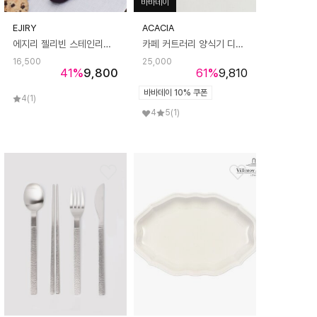
바바데이
EJIRY
ACACIA
에지리 젤리빈 스테인리스 무소음 수저세트 (포크+스푼+젓가락) 8종 (택1)
카페 커트러리 양식기 디너 포크 나이프 3P세트 2컬러
16,500
25,000
41
%
9,800
61
%
9,810
바바데이 10% 쿠폰
4
(1)
4
5
(1)