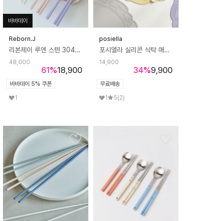
바바데이
Reborn.J
posiella
리본제이 루엔 스텐 304 슬림 4인 수저세트 6color 숟가락 4P + 젓가락 4P
포시엘라 실리콘 식탁 매트 테이블 매트 방수 북유럽
48,000
14,900
61
%
18,900
34
%
9,900
바바데이 5% 쿠폰
무료배송
1
1
5
(2)