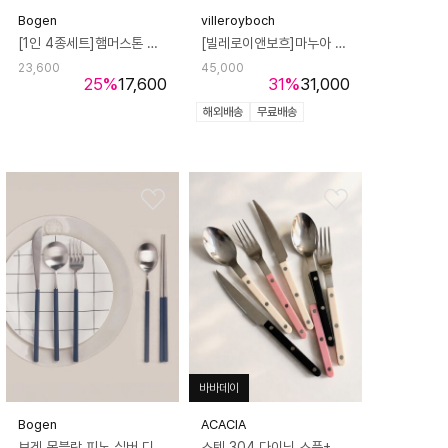
Bogen
villeroyboch
[1인 4종세트]햄머스톤 국산 커트러리 수저 포크 나이프 세트
[빌레로이앤보흐]마누아 피클접시 24cm
23,600
45,000
25
%
17,600
31
%
31,000
해외배송
무료배송
바바데이
Bogen
ACACIA
보겐 몽블랑 피노 실버 디너 4종 세트 5color
스텐 304 다이닝 스푼+포크+나이프 커트러리 3P세트