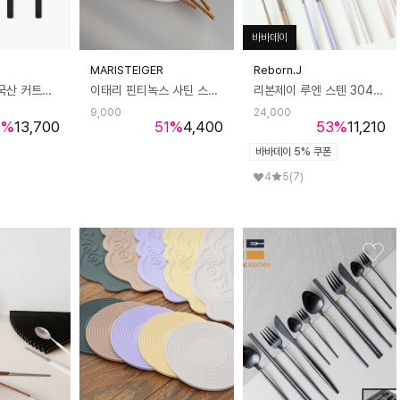
바바데이
MARISTEIGER
Reborn.J
[1인 4종세트]국산 커트러리 스텐 304 수저 포크 나이프 세트 보겐 미네뜨
이태리 핀티녹스 사틴 스페셜 브런치 3종
리본제이 루엔 스텐 304 슬림 2인 수저세트 6color 숟가락 2P + 젓가락 2P
9,000
24,000
4
%
13,700
51
%
4,400
53
%
11,210
바바데이 5% 쿠폰
4
5
(7)