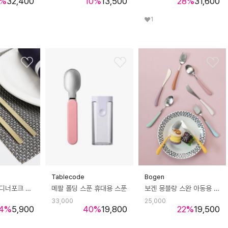
%
32,400
10
%
13,500
28
%
31,600
1
Tablecode
Bogen
보겐 햄머스톤 디너포크 국산 커트러리 양식기 카페 브런치포크 1p
메팔 폴딩 스푼 휴대용 스푼
보겐 몽블랑 스완 아동용 양식기 세트 (실버)
33,000
25,000
4
%
5,900
40
%
19,800
22
%
19,500