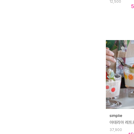
12,500
5
simplie
37,900