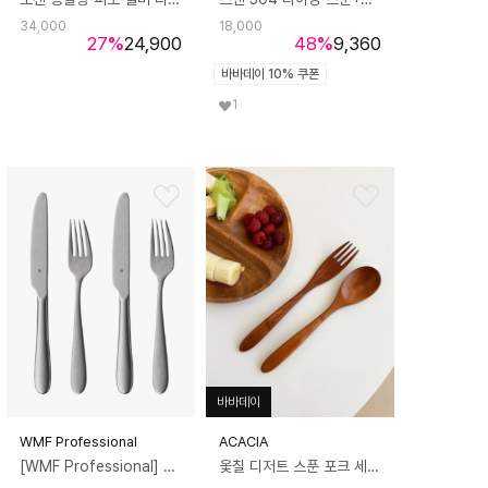
34,000
18,000
27
%
24,900
48
%
9,360
바바데이 10% 쿠폰
1
바바데이
WMF Professional
ACACIA
[WMF Professional] 사라 2종 2세트
옻칠 디저트 스푼 포크 세트 카페용품 우드스푼