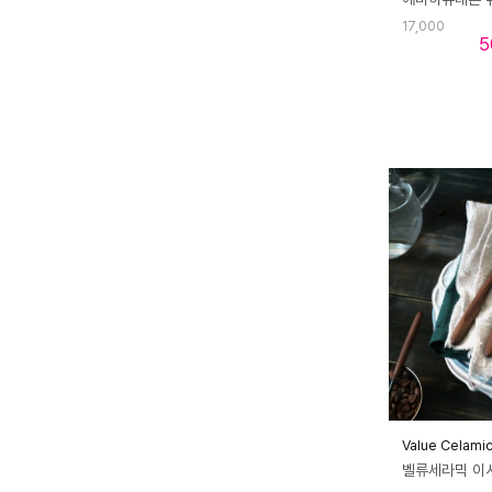
17,000
5
Value Celami