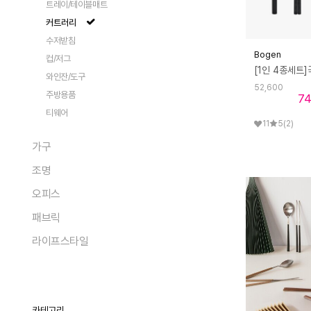
팬츠
트레이/테이블매트
가디건/베스트
액세서리
숄더백
전체
화병/화분
데님
커트러리
트렌치
크로스백
라운지웨어
펌프스
청소
전체
수저받침
에코/캔버스백
플랫
Bogen
모자
컵/저그
전체
토트백
로퍼
지갑
와인잔/도구
여성 상의
백팩
슬리퍼/뮬
52,600
스카프/머플러
주방용품
7
여성 하의
클러치/파우치
샌들
패션 액세서리
티웨어
페어
액세서리
부츠
11
5
(2)
아이웨어
원피스/슬립
캐리어
스니커즈/운동화
가구
쥬얼리
투피스/세트
시계
조명
ACC
전체
양말/스타킹
오피스
테이블 체어
전체
기타잡화
라운지 체어
패브릭
플로어 조명
전체
스툴/오토만
스탠드 조명
라이프스타일
트레이
전체
식탁/테이블
테이블 조명
카드/메모
테이블커버
사이드 테이블
전체
포터블 조명
테스크툴
러그/매트
소파
푸드
앞치마/주방패브릭
선반/장식장
생활가전
카테고리