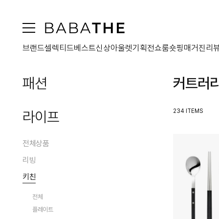
브랜드
셀렉티드
베스트
신상
아울렛
기획전
쇼룸
숏핑
매거진
리
패션
커트러
전체상품
234 ITEMS
라이프
아우터
원피스
전체상품
전체
상의
리빙
코트
전체
패딩
하의
키친
맥시원피스
전체
전체
퍼
미디원피스
가방
블라우스/셔츠
홈데코
전체
전체
자켓
미니원피스
티셔츠
오브제
슈즈
스커트
플레이트
점퍼
전체
투피스원피스
니트웨어
홈프래그런스