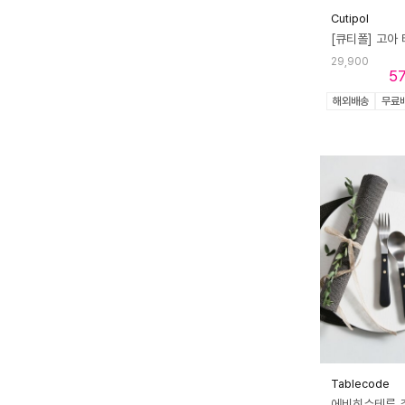
Cutipol
[큐티폴] 고아
29,900
5
해외배송
무료
Tablecode