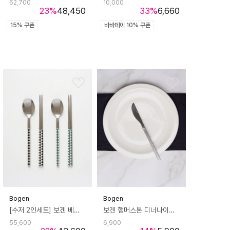
62,700
10,000
23
%
48,450
33
%
6,660
15% 쿠폰
바바데이 10% 쿠폰
Bogen
Bogen
[수저 2인세트] 보겐 베라 체크 커트러리 숟가락2p+젓가락2p
보겐 햄머스톤 디너나이프 국산 커트러리 스테이크 칼 양식기 1p
55,600
6,900