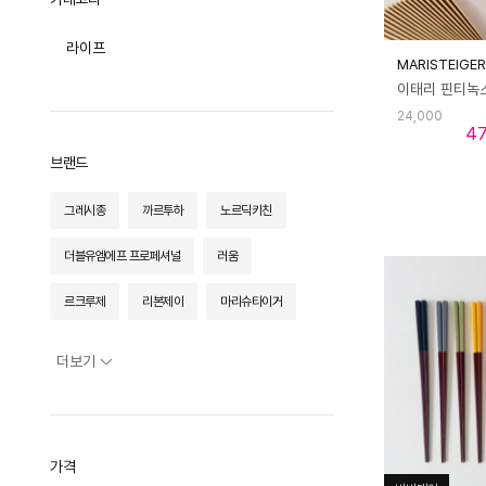
이불
트롤리
아트/그림
쿠션/베개
라이프
바바더컬쳐
MARISTEIGER
타월/로브
패브릭소품
24,000
4
브랜드
그레시종
까르투하
노르딕키친
더블유엠에프 프로페셔널
러움
르크루제
리본제이
마리슈타이거
마이템도노
미스티파이
벨류세라믹
더보기
보겐
빌레로이앤보흐
사브르
쉬젤
심플리에
아스티에드빌라트
가격
아카시아
알프레미오
에지리