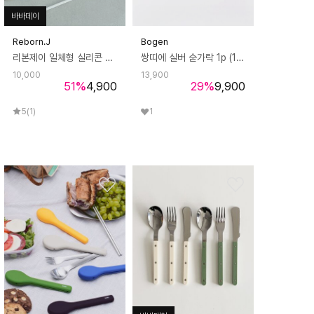
바바데이
Reborn.J
Bogen
리본제이 일체형 실리콘 요리용 젓가락 30cm / 튀김 젓가락 긴젓가락
쌍띠에 실버 숟가락 1p (10color) 국산 커트러리 한식 수저 스푼
10,000
13,900
51
%
4,900
29
%
9,900
5
(1)
1