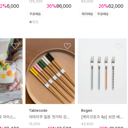
135,000
84,000
2
%
6,000
36
%
86,000
26
%
62,000
무료배송
해외배송
무료배송
5
(1)
Tablecode
Bogen
아데리아 레트로 아이스크림볼 파르페잔 고블렛잔 높은형 285ml
야마치쿠 일본 젓가락 강코 23cm 식기세척기 가능
[케이크포크 4p] 보겐 베라 체크 커트러리 디저트 카페 과일 포크
15,000
43,600