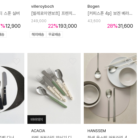
villeroyboch
Bogen
 티 스푼 실버
[빌레로이앤보흐] 프렌치가든 플로렌스 오발 플래터 37cm
[커피스푼 4p] 보겐 베라 체크 커트러리 티스푼 카페 요거트스푼
249,000
43,600
7
%
12,900
22
%
193,000
28
%
31,600
배송
해외배송
무료배송
바바데이
ACACIA
HANSSEM
에비히슈테른 쥬벨 디너 커트러리
카페 커트러리 양식기 디너 포크 나이프 2컬러
한샘 올스텐 커트러리 4인조 수저세트 티스푼포크세트