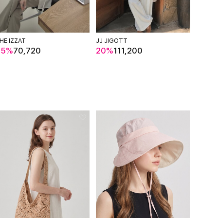
HE IZZAT
JJ JIGOTT
IZZAT
55%
70,720
20%
111,200
78%