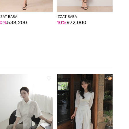
ZZAT BABA
IZZAT BABA
THE T
10%
538,200
10%
972,000
70%