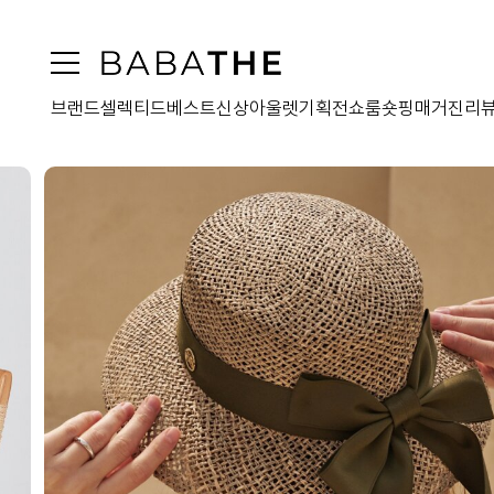
브랜드
셀렉티드
베스트
신상
아울렛
기획전
쇼룸
숏핑
매거진
리