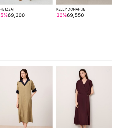
HE IZZAT
KELLY DONAHUE
65%
69,300
36%
69,550