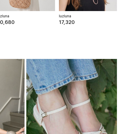
uzluna
luzluna
0,680
17,320