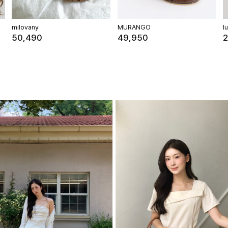
milovany
MURANGO
l
50,490
49,950
2